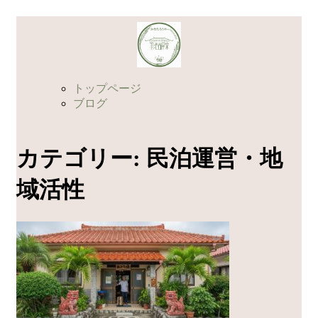
コ
ン
テ
ン
ツ
トップページ
へ
ブログ
ス
キ
ッ
カテゴリー:
民泊運営・地
プ
域活性