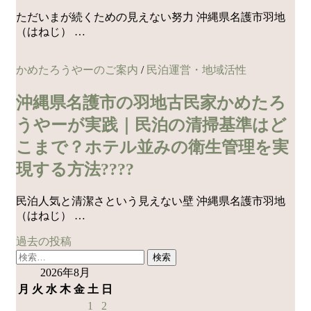
ただいまが続くための見えない努力 沖縄県名護市羽地
（はねじ） …
かめたろうやーのご案内
/
民泊運営・地域活性
沖縄県名護市の羽地古民家かめたろ
うやーが実践｜民泊の清掃基準はど
こまで？ホテル並みの衛生管理を実
現する方法????
民泊人気と清潔さという見えない壁 沖縄県名護市羽地
（はねじ） …
過去の投稿
投
検
稿
索:
2026年8月
ナ
月
火
水
木
金
土
日
1
2