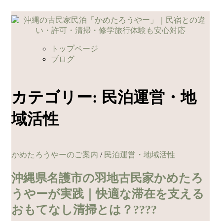
コ
ン
テ
ン
トップページ
ツ
ブログ
へ
ス
キ
カテゴリー:
民泊運営・地
ッ
プ
域活性
かめたろうやーのご案内
/
民泊運営・地域活性
沖縄県名護市の羽地古民家かめたろ
うやーが実践｜快適な滞在を支える
おもてなし清掃とは？????