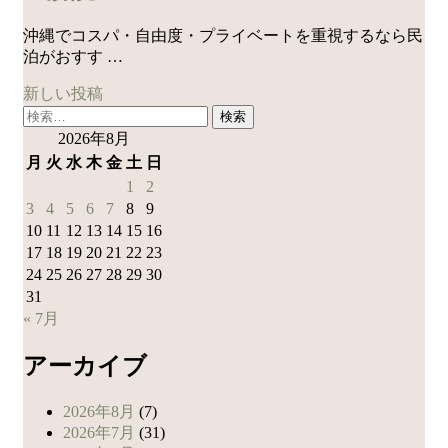
沖縄でコスパ・自由度・プライベートを重視するなら民
泊がおすす …
新しい投稿
投
検
稿
索:
2026年8月
ナ
月
火
水
木
金
土
日
1
2
ビ
3
4
5
6
7
8
9
ゲ
10
11
12
13
14
15
16
17
18
19
20
21
22
23
ー
24
25
26
27
28
29
30
シ
31
ョ
« 7月
ン
アーカイブ
2026年8月
(7)
2026年7月
(31)