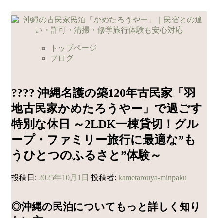
コ
ン
テ
ン
トップページ
ツ
ブログ
へ
ス
キ
???? 沖縄名護の築120年古民家「羽
ッ
地古民家かめたろうやー」で過ごす
プ
特別な休日 ～2LDK一棟貸切！グル
ープ・ファミリー旅行に最適な”も
うひとつのふるさと”体験～
投稿日:
2025年10月1日
投稿者:
kametarouya-minpaku
◎沖縄の民泊についてもっと詳しく知り