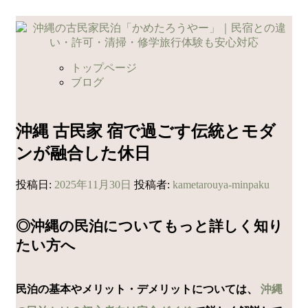
コ
ン
テ
ン
トップページ
ツ
ブログ
へ
ス
キ
沖縄 古民家 宿で過ごす伝統とモダ
ッ
ンが融合した休日
プ
投稿日:
2025年11月30日
投稿者:
kametarouya-minpaku
◎沖縄の民泊についてもっと詳しく知り
たい方へ
民泊の基本やメリット・デメリットについては、
沖縄