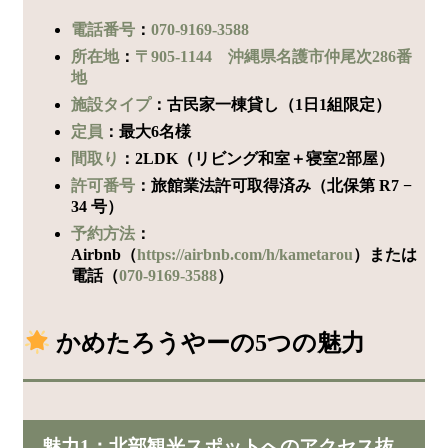
電話番号
：
070-9169-3588
所在地
：
〒905-1144 沖縄県名護市仲尾次286番
地
施設タイプ
：古民家一棟貸し（1日1組限定）
定員
：最大6名様
間取り
：2LDK（リビング和室＋寝室2部屋）
許可番号
：旅館業法許可取得済み（北保第 R7 −
34 号）
予約方法
：
Airbnb（
https://airbnb.com/h/kametarou
）または
電話（
070-9169-3588
）
かめたろうやーの5つの魅力
魅力1：北部観光スポットへのアクセス抜