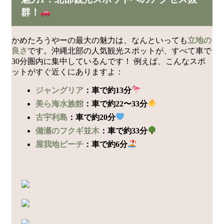
群！
かめたろうやーの最大の魅力は、なんといっても
立地の
良さ
です。沖縄北部の人気観光スポットが、すべて車で
30分圏内に集中しているんです！ 例えば、こんなスポ
ットがすぐ近くにありますよ：
ジャングリア
：車で約13分
美ら海水族館
：車で約22〜33分
古宇利島
：車で約20分
備瀬のフクギ並木
：車で約33分
屋我地ビーチ
：車で約6分