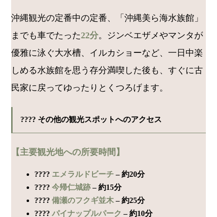
沖縄観光の定番中の定番、「沖縄美ら海水族館」
までも車でたった
22分
。ジンベエザメやマンタが
優雅に泳ぐ大水槽、イルカショーなど、一日中楽
しめる水族館を思う存分満喫した後も、すぐに古
民家に戻ってゆったりとくつろげます。
???? その他の観光スポットへのアクセス
【主要観光地への所要時間】
????️
エメラルドビーチ
– 約20分
????
今帰仁城跡
– 約15分
????
備瀬のフクギ並木
– 約25分
????
パイナップルパーク
– 約10分