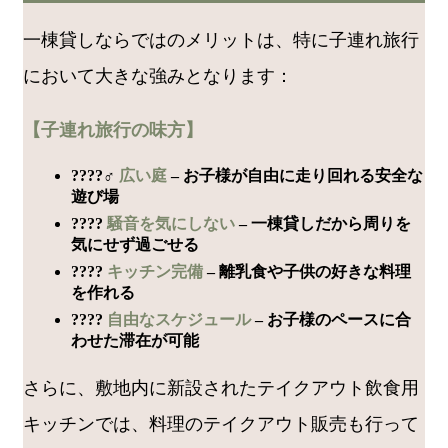
一棟貸しならではのメリットは、特に子連れ旅行
において大きな強みとなります：
【子連れ旅行の味方】
????‍♂️
広い庭
– お子様が自由に走り回れる安全な
遊び場
????
騒音を気にしない
– 一棟貸しだから周りを
気にせず過ごせる
????
キッチン完備
– 離乳食や子供の好きな料理
を作れる
????
自由なスケジュール
– お子様のペースに合
わせた滞在が可能
さらに、敷地内に新設されたテイクアウト飲食用
キッチンでは、料理のテイクアウト販売も行って