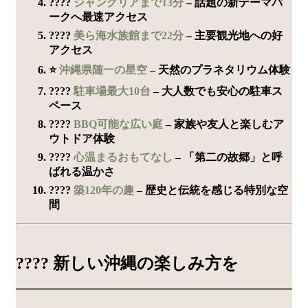
????
ジャングリアまで13分
– 話題の新テーマパ
ークへ最速アクセス
????
美ら海水族館まで22分
– 主要観光地への好
アクセス
⭐
沖縄県随一の星空
– 天然のプラネタリウム体験
????
駐車場最大10台
– 大人数でも安心の駐車ス
ペース
????
BBQ可能な広い庭
– 家族や友人と楽しむア
ウトドア体験
????
心温まるおもてなし
– 「第二の故郷」と呼
ばれる温かさ
????
築120年の趣
– 歴史と伝統を感じる特別な空
間
???? 新しい沖縄の楽しみ方を