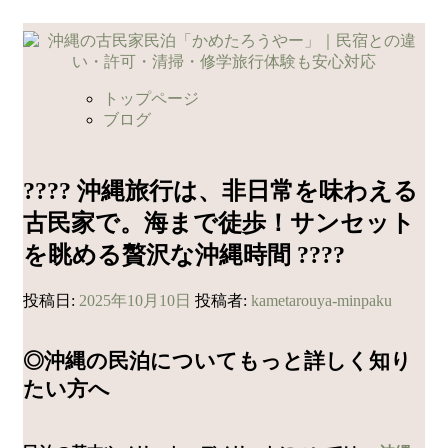
コ
ン
テ
ン
トップページ
ツ
ブログ
へ
ス
キ
???? 沖縄旅行は、非日常を味わえる
ッ
古民家で。海まで徒歩！サンセット
プ
を眺める贅沢な沖縄時間 ????
投稿日:
2025年10月10日
投稿者:
kametarouya-minpaku
◎沖縄の民泊についてもっと詳しく知り
たい方へ