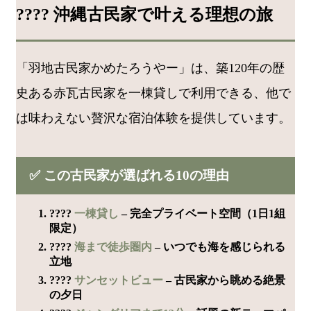
???? 沖縄古民家で叶える理想の旅
「羽地古民家かめたろうやー」は、築120年の歴
史ある赤瓦古民家を一棟貸しで利用できる、他で
は味わえない贅沢な宿泊体験を提供しています。
✅ この古民家が選ばれる10の理由
????
一棟貸し
– 完全プライベート空間（1日1組
限定）
????
海まで徒歩圏内
– いつでも海を感じられる
立地
????
サンセットビュー
– 古民家から眺める絶景
の夕日