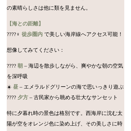
の素晴らしさは他に類を見ません。
【海との距離】
????‍♀️
徒歩圏内
で美しい海岸線へアクセス可能！
想像してみてください：
????
朝
– 海辺を散歩しながら、爽やかな朝の空気
を深呼吸
☀️
昼
– エメラルドグリーンの海で思いっきり遊ぶ
????
夕方
– 古民家から眺める壮大なサンセット
特に夕暮れ時の景色は格別です。西海岸に沈む太
陽が空をオレンジ色に染め上げ、その美しさに時