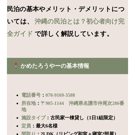
民泊の基本やメリット・デメリットにつ
いては、
沖縄の民泊とは？初心者向け完
全ガイド
で詳しく解説しています。
かめたろうやーの基本情報
電話番号
：
070-9169-3588
所在地
：
〒905-1144 沖縄県名護市仲尾次286番
地
施設タイプ
：古民家一棟貸し（1日1組限定）
定員
：最大6名様
間取り
：2LDK（リビング和室＋寝室2部屋）