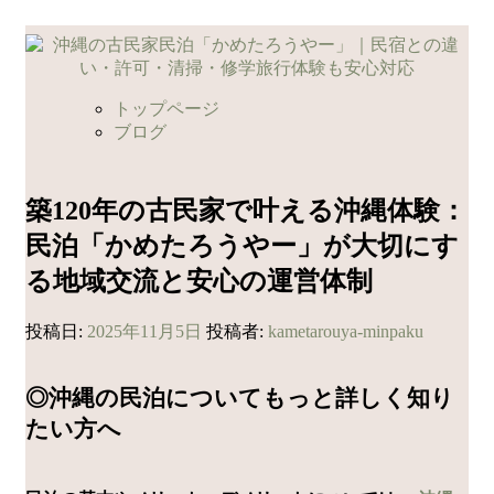
コ
ン
テ
ン
トップページ
ツ
ブログ
へ
ス
キ
築120年の古民家で叶える沖縄体験：
ッ
民泊「かめたろうやー」が大切にす
プ
る地域交流と安心の運営体制
投稿日:
2025年11月5日
投稿者:
kametarouya-minpaku
◎沖縄の民泊についてもっと詳しく知り
たい方へ