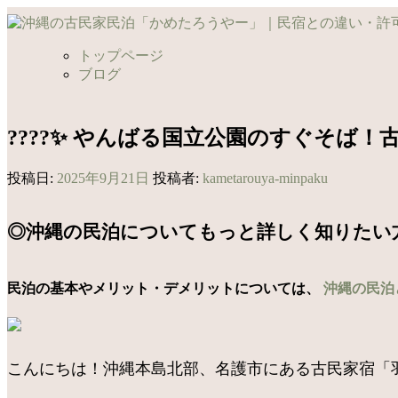
コ
ン
テ
トップページ
ン
ブログ
ツ
へ
ス
????✨ やんばる国立公園のすぐそば
キ
ッ
投稿日:
2025年9月21日
投稿者:
kametarouya-minpaku
プ
◎沖縄の民泊についてもっと詳しく知りたい
民泊の基本やメリット・デメリットについては、
沖縄の民泊
こんにちは！沖縄本島北部、名護市にある古民家宿「羽