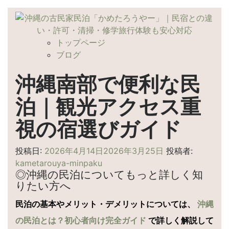
コ
ン
テ
トップページ
ン
ブログ
ツ
へ
沖縄南部で便利な民
ス
キ
泊｜観光アクセス重
ッ
視の宿選びガイド
プ
投稿日:
2026年4月14日
2026年3月25日
投稿者:
kametarouya-minpaku
◎沖縄の民泊についてもっと詳しく知
りたい方へ
民泊の基本やメリット・デメリットについては、
沖縄
の民泊とは？初心者向け完全ガイド
で詳しく解説して