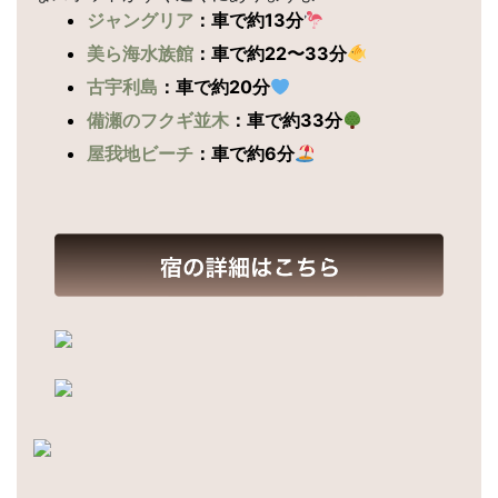
ジャングリア
：車で約13分
美ら海水族館
：車で約22〜33分
古宇利島
：車で約20分
備瀬のフクギ並木
：車で約33分
屋我地ビーチ
：車で約6分