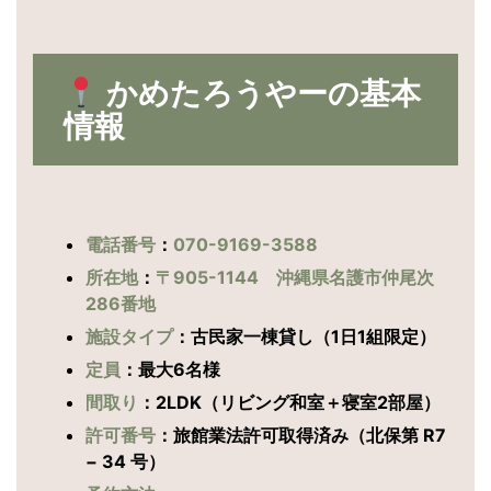
かめたろうやーの基本
情報
電話番号
：
070-9169-3588
所在地
：
〒905-1144 沖縄県名護市仲尾次
286番地
施設タイプ
：古民家一棟貸し（1日1組限定）
定員
：最大6名様
間取り
：2LDK（リビング和室＋寝室2部屋）
許可番号
：旅館業法許可取得済み（北保第 R7
− 34 号）