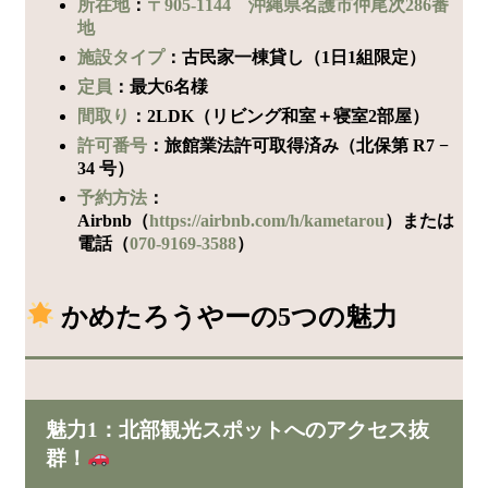
所在地
：
〒905-1144 沖縄県名護市仲尾次286番
地
施設タイプ
：古民家一棟貸し（1日1組限定）
定員
：最大6名様
間取り
：2LDK（リビング和室＋寝室2部屋）
許可番号
：旅館業法許可取得済み（北保第 R7 −
34 号）
予約方法
：
Airbnb（
https://airbnb.com/h/kametarou
）または
電話（
070-9169-3588
）
かめたろうやーの5つの魅力
魅力1：北部観光スポットへのアクセス抜
群！