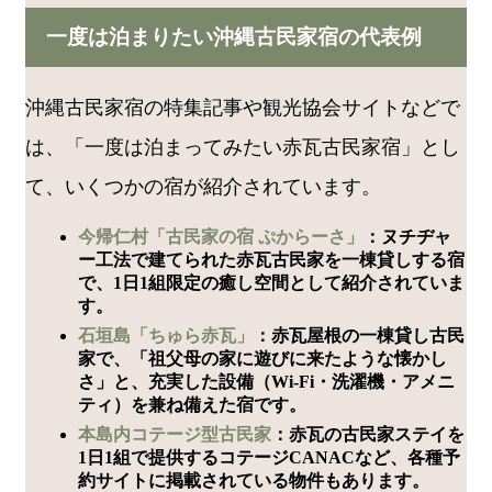
一度は泊まりたい沖縄古民家宿の代表例
沖縄古民家宿の特集記事や観光協会サイトなどで
は、「一度は泊まってみたい赤瓦古民家宿」とし
て、いくつかの宿が紹介されています。
今帰仁村「古民家の宿 ぷからーさ」
：ヌチヂャ
ー工法で建てられた赤瓦古民家を一棟貸しする宿
で、1日1組限定の癒し空間として紹介されていま
す。
石垣島「ちゅら赤瓦」
：赤瓦屋根の一棟貸し古民
家で、「祖父母の家に遊びに来たような懐かし
さ」と、充実した設備（Wi-Fi・洗濯機・アメニ
ティ）を兼ね備えた宿です。
本島内コテージ型古民家
：赤瓦の古民家ステイを
1日1組で提供するコテージCANACなど、各種予
約サイトに掲載されている物件もあります。