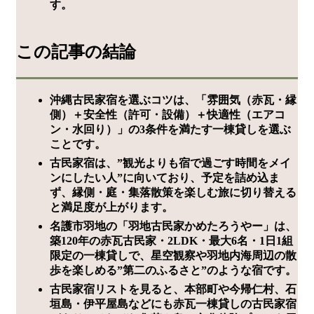
す。
この記事の結論
沖縄古民家宿を選ぶコツは、「雰囲気（赤瓦・縁
側）＋安全性（許可・設備）＋快適性（エアコ
ン・水回り）」の3条件を満たす一棟貸しを選ぶ
ことです。
古民家宿は、”観光よりも宿で過ごす時間をメイ
ンにしたい人”に向いており、予定を詰め込ま
ず、縁側・庭・集落散策を楽しむ旅に切り替える
と満足度が上がります。
名護市羽地の「羽地古民家かめたろうやー」は、
築120年の赤瓦古民家・2LDK・最大6名・1日1組
限定の一棟貸しで、星空観察や羽地内海周辺の散
歩を楽しめる”第二のふるさと”のような宿です。
古民家宿リストを見ると、本部町や今帰仁村、石
垣島・伊平屋島などにも赤瓦一棟貸しの古民家宿