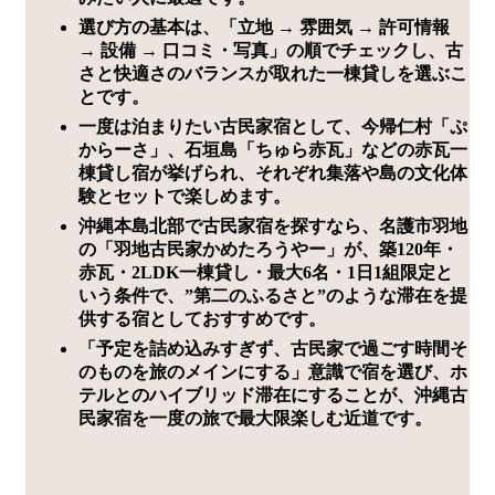
選び方の基本は、「立地 → 雰囲気 → 許可情報
→ 設備 → 口コミ・写真」の順でチェックし、古
さと快適さのバランスが取れた一棟貸しを選ぶこ
とです。
一度は泊まりたい古民家宿として、今帰仁村「ぷ
からーさ」、石垣島「ちゅら赤瓦」などの赤瓦一
棟貸し宿が挙げられ、それぞれ集落や島の文化体
験とセットで楽しめます。
沖縄本島北部で古民家宿を探すなら、名護市羽地
の「羽地古民家かめたろうやー」が、築120年・
赤瓦・2LDK一棟貸し・最大6名・1日1組限定と
いう条件で、”第二のふるさと”のような滞在を提
供する宿としておすすめです。
「予定を詰め込みすぎず、古民家で過ごす時間そ
のものを旅のメインにする」意識で宿を選び、ホ
テルとのハイブリッド滞在にすることが、沖縄古
民家宿を一度の旅で最大限楽しむ近道です。