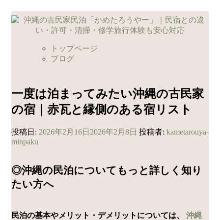
コ
ン
テ
ン
トップページ
ツ
ブログ
へ
ス
キ
一度は泊まってみたい沖縄の古民家
ッ
の宿｜赤瓦と縁側のある宿リスト
プ
投稿日:
2026年2月16日
2026年2月8日
投稿者:
kametarouya-
minpaku
◎沖縄の民泊についてもっと詳しく知り
たい方へ
民泊の基本やメリット・デメリットについては、
沖縄