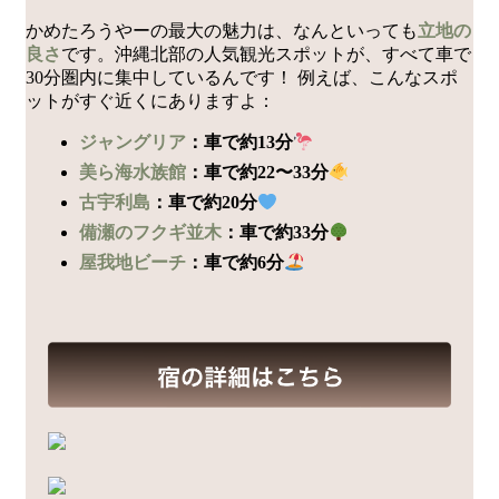
かめたろうやーの最大の魅力は、なんといっても
立地の
良さ
です。沖縄北部の人気観光スポットが、すべて車で
30分圏内に集中しているんです！ 例えば、こんなスポ
ットがすぐ近くにありますよ：
ジャングリア
：車で約13分
美ら海水族館
：車で約22〜33分
古宇利島
：車で約20分
備瀬のフクギ並木
：車で約33分
屋我地ビーチ
：車で約6分