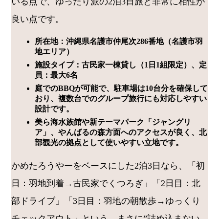
いる点で、ゆったり派の2泊3日旅と非常に相性が
良い点です。
所在地：沖縄県名護市仲尾次286番地（名護市羽
地エリア）
施設タイプ：古民家一棟貸し（1日1組限定）、定
員：最大6名
庭でのBBQが可能で、駐車場は10台分を確保して
おり、複数台でのグループ旅行にも対応しやすい
設計です。
美ら海水族館や新テーマパーク「ジャングリ
ア」、やんばるの森方面へのアクセスが良く、北
部観光の拠点として使いやすい立地です。
かめたろうやーをベースにした2泊3日なら、「初
日：羽地到着→古民家でくつろぎ」「2日目：北
部ドライブ」「3日目：羽地の朝散歩→ゆっくり
チェックアウト」という、まさに”詰め込まない