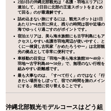
2泊3日の沖縄北部観光は「名護・羽地エリアに2
連泊して、2日目に北部の王道スポットをまとめ
て回る」のが最適解です。
詰め込まない旅にするには、観光スポットは1日
あたり3〜4カ所に抑え、残りの時間は宿や近場の
海でゆっくり過ごすのがポイントです。
宿泊エリアは、美ら海水族館にも古宇利島にもア
クセスしやすい名護市羽地周辺が使いやすく、と
くに一棟貸し古民家「かめたろうやー」は北部観
光の拠点として非常に便利です。
車移動の目安は「羽地〜美ら海水族館30〜40分・
羽地〜古宇利島40〜50分」で、無理のない行程を
組みやすい距離感です。
最も大事なのは、「すべて行く」のではなく「行
きたい場所をしぼって、宿での時間を旅のメイン
にする」発想に切り替えることです。
沖縄北部観光モデルコースはどう組