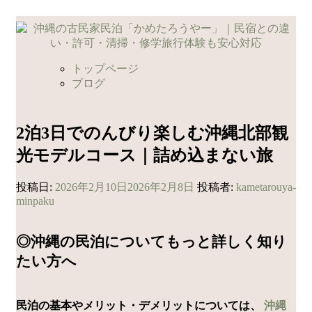
コ
ン
テ
ン
トップページ
ツ
ブログ
へ
ス
キ
2泊3日でのんびり楽しむ沖縄北部観
ッ
光モデルコース｜詰め込まない旅
プ
投稿日:
2026年2月10日
2026年2月8日
投稿者:
kametarouya-
minpaku
◎沖縄の民泊についてもっと詳しく知り
たい方へ
民泊の基本やメリット・デメリットについては、
沖縄