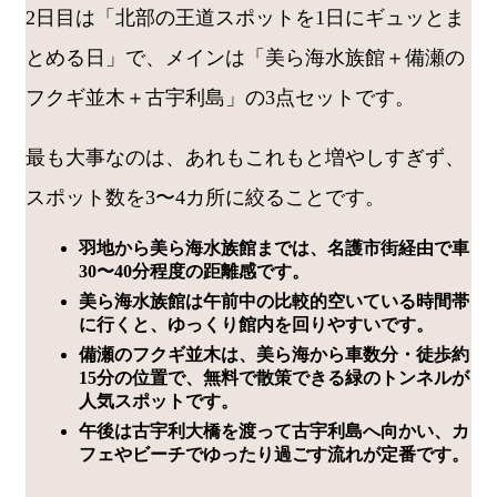
2日目は「北部の王道スポットを1日にギュッとま
とめる日」で、メインは「美ら海水族館＋備瀬の
フクギ並木＋古宇利島」の3点セットです。
最も大事なのは、あれもこれもと増やしすぎず、
スポット数を3〜4カ所に絞ることです。
羽地から美ら海水族館までは、名護市街経由で車
30〜40分程度の距離感です。
美ら海水族館は午前中の比較的空いている時間帯
に行くと、ゆっくり館内を回りやすいです。
備瀬のフクギ並木は、美ら海から車数分・徒歩約
15分の位置で、無料で散策できる緑のトンネルが
人気スポットです。
午後は古宇利大橋を渡って古宇利島へ向かい、カ
フェやビーチでゆったり過ごす流れが定番です。