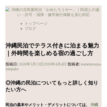
コ
ン
テ
ン
トップページ
ツ
ブログ
へ
ス
キ
沖縄民泊でテラス付きに泊まる魅力
ッ
｜外時間を楽しめる宿の過ごし方
プ
投稿日:
2026年5月13日
2026年4月4日
投稿者:
kametarouya-
minpaku
◎沖縄の民泊についてもっと詳しく知り
たい方へ
民泊の基本やメリット・デメリットについては、
沖縄