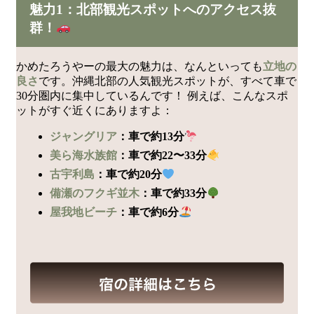
魅力1：北部観光スポットへのアクセス抜
群！
かめたろうやーの最大の魅力は、なんといっても
立地の
良さ
です。沖縄北部の人気観光スポットが、すべて車で
30分圏内に集中しているんです！ 例えば、こんなスポ
ットがすぐ近くにありますよ：
ジャングリア
：車で約13分
美ら海水族館
：車で約22〜33分
古宇利島
：車で約20分
備瀬のフクギ並木
：車で約33分
屋我地ビーチ
：車で約6分