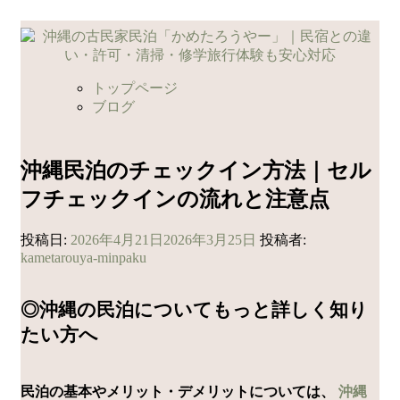
コ
ン
テ
ン
トップページ
ツ
ブログ
へ
ス
キ
沖縄民泊のチェックイン方法｜セル
ッ
フチェックインの流れと注意点
プ
投稿日:
2026年4月21日
2026年3月25日
投稿者:
kametarouya-minpaku
◎沖縄の民泊についてもっと詳しく知り
たい方へ
民泊の基本やメリット・デメリットについては、
沖縄