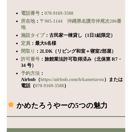
電話番号
：
070-9169-3588
所在地
：
〒905-1144 沖縄県名護市仲尾次286番
地
施設タイプ
：古民家一棟貸し（1日1組限定）
定員
：最大6名様
間取り
：2LDK（リビング和室＋寝室2部屋）
許可番号
：旅館業法許可取得済み（北保第 R7 −
34 号）
予約方法
：
Airbnb（
https://airbnb.com/h/kametarou
）または
電話（
070-9169-3588
）
かめたろうやーの5つの魅力