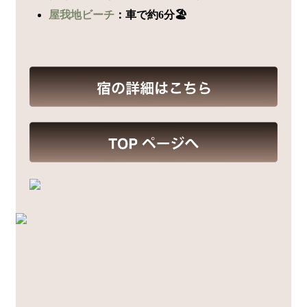
屋我地ビーチ
：車で約6分🏖️