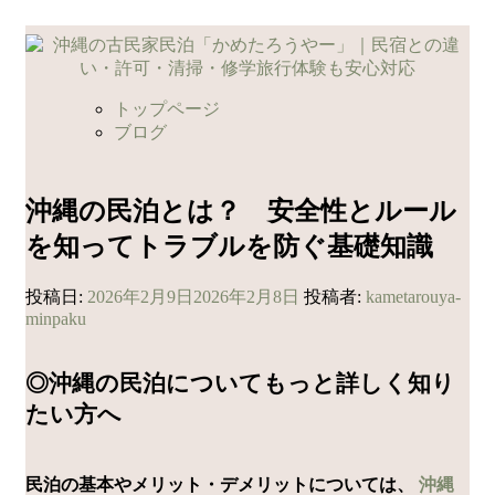
コ
ン
テ
ン
トップページ
ツ
ブログ
へ
ス
キ
沖縄の民泊とは？ 安全性とルール
ッ
を知ってトラブルを防ぐ基礎知識
プ
投稿日:
2026年2月9日
2026年2月8日
投稿者:
kametarouya-
minpaku
◎沖縄の民泊についてもっと詳しく知り
たい方へ
民泊の基本やメリット・デメリットについては、
沖縄