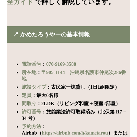
全ガイド
で詳しく解説しています。
📍 かめたろうやーの基本情報
電話番号
：
070-9169-3588
所在地
：
〒905-1144 沖縄県名護市仲尾次286番
地
施設タイプ
：古民家一棟貸し（1日1組限定）
定員
：最大6名様
間取り
：2LDK（リビング和室＋寝室2部屋）
許可番号
：旅館業法許可取得済み（北保第 R7 −
34 号）
予約方法
：
Airbnb（
https://airbnb.com/h/kametarou
）または