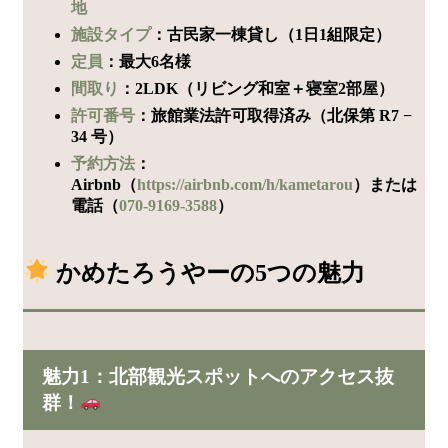
地
施設タイプ
：古民家一棟貸し（1日1組限定）
定員
：最大6名様
間取り
：2LDK（リビング和室＋寝室2部屋）
許可番号
：旅館業法許可取得済み（北保第 R7 −
34 号）
予約方法
：
Airbnb（
https://airbnb.com/h/kametarou
）または
電話（
070-9169-3588
）
かめたろうやーの5つの魅力
魅力1：北部観光スポットへのアクセス抜
群！