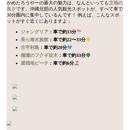
かめたろうやーの最大の魅力は、なんといっても
立地の
良さ
です。沖縄北部の人気観光スポットが、すべて車で
30分圏内に集中しているんです！ 例えば、こんなスポ
ットがすぐ近くにありますよ：
ジャングリア
：車で約13分
美ら海水族館
：車で約22〜33分
古宇利島
：車で約20分
備瀬のフクギ並木
：車で約33分
屋我地ビーチ
：車で約6分