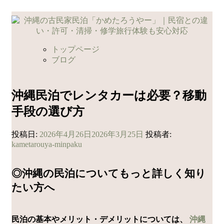
コ
ン
テ
ン
トップページ
ツ
ブログ
へ
ス
キ
沖縄民泊でレンタカーは必要？移動
ッ
手段の選び方
プ
投稿日:
2026年4月26日
2026年3月25日
投稿者:
kametarouya-minpaku
◎沖縄の民泊についてもっと詳しく知り
たい方へ
民泊の基本やメリット・デメリットについては、
沖縄