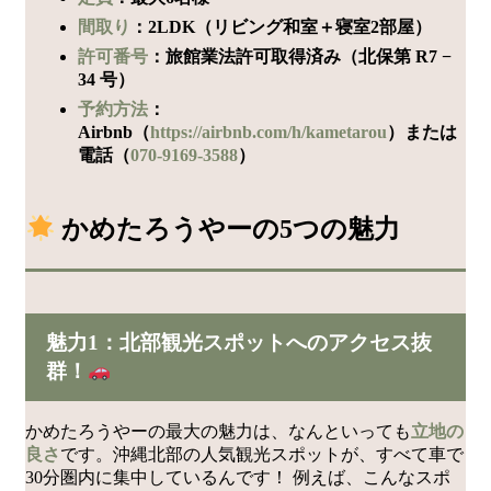
間取り
：2LDK（リビング和室＋寝室2部屋）
許可番号
：旅館業法許可取得済み（北保第 R7 −
34 号）
予約方法
：
Airbnb（
https://airbnb.com/h/kametarou
）または
電話（
070-9169-3588
）
かめたろうやーの5つの魅力
魅力1：北部観光スポットへのアクセス抜
群！
かめたろうやーの最大の魅力は、なんといっても
立地の
良さ
です。沖縄北部の人気観光スポットが、すべて車で
30分圏内に集中しているんです！ 例えば、こんなスポ