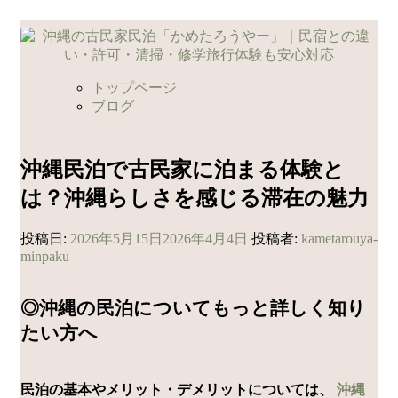
コ
ン
テ
ン
トップページ
ツ
ブログ
へ
ス
キ
沖縄民泊で古民家に泊まる体験と
ッ
は？沖縄らしさを感じる滞在の魅力
プ
投稿日:
2026年5月15日
2026年4月4日
投稿者:
kametarouya-
minpaku
◎沖縄の民泊についてもっと詳しく知り
たい方へ
民泊の基本やメリット・デメリットについては、
沖縄