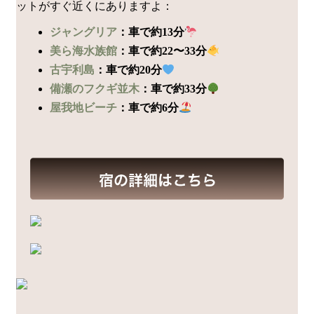
ットがすぐ近くにありますよ：
ジャングリア
：車で約13分
美ら海水族館
：車で約22〜33分
古宇利島
：車で約20分
備瀬のフクギ並木
：車で約33分
屋我地ビーチ
：車で約6分