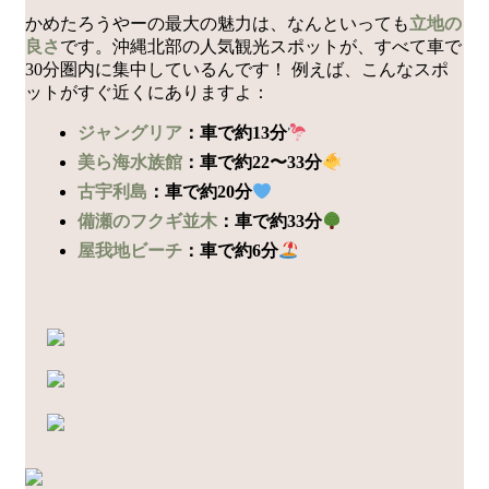
かめたろうやーの最大の魅力は、なんといっても
立地の
良さ
です。沖縄北部の人気観光スポットが、すべて車で
30分圏内に集中しているんです！ 例えば、こんなスポ
ットがすぐ近くにありますよ：
ジャングリア
：車で約13分
美ら海水族館
：車で約22〜33分
古宇利島
：車で約20分
備瀬のフクギ並木
：車で約33分
屋我地ビーチ
：車で約6分