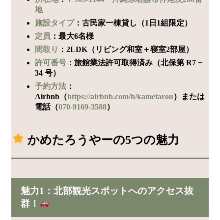
地
施設タイプ
：古民家一棟貸し（1日1組限定）
定員
：最大6名様
間取り
：2LDK（リビング和室＋寝室2部屋）
許可番号
：旅館業法許可取得済み（北保第 R7 −
34 号）
予約方法
：
Airbnb（
https://airbnb.com/h/kametarou
）または
電話（
070-9169-3588
）
かめたろうやーの5つの魅力
魅力1：北部観光スポットへのアクセス抜
群！