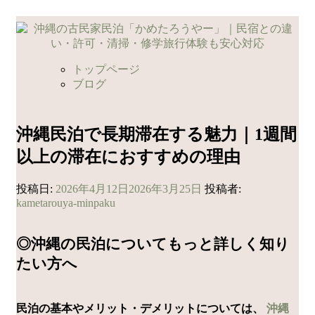
コ
ン
テ
ン
トップページ
ツ
ブログ
へ
ス
キ
沖縄民泊で長期滞在する魅力｜1週間
ッ
以上の滞在におすすめの理由
プ
投稿日:
2026年4月12日
2026年3月25日
投稿者:
kametarouya-minpaku
◎沖縄の民泊についてもっと詳しく知り
たい方へ
民泊の基本やメリット・デメリットについては、
沖縄