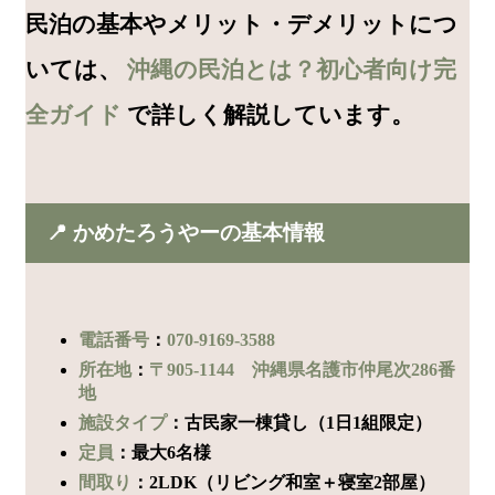
民泊の基本やメリット・デメリットにつ
いては、
沖縄の民泊とは？初心者向け完
全ガイド
で詳しく解説しています。
📍 かめたろうやーの基本情報
電話番号
：
070-9169-3588
所在地
：
〒905-1144 沖縄県名護市仲尾次286番
地
施設タイプ
：古民家一棟貸し（1日1組限定）
定員
：最大6名様
間取り
：2LDK（リビング和室＋寝室2部屋）