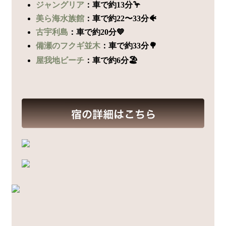
ジャングリア
：車で約13分🦩
美ら海水族館
：車で約22〜33分🐠
古宇利島
：車で約20分💙
備瀬のフクギ並木
：車で約33分🌳
屋我地ビーチ
：車で約6分🏖️