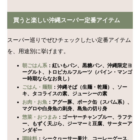
買うと楽しい沖縄スーパー定番アイテム
スーパー巡りでぜひチェックしたい定番アイテム
を、用途別に挙げます。
朝ごはん系
：紅いもパン、黒糖パン、沖縄限定ヨ
ーグルト、トロピカルフルーツ（パイン・マンゴ
ー時期ならなお良し）
ごはん・麺類
：沖縄そば（生麺・乾麺）、ソー
キ、タコライスの素、ジューシーの素
お肉・お魚
：アグー豚、ポーク缶（スパム系）、
マグロや白身魚の刺身、島魚の切り身
惣菜・おつまみ
：ゴーヤーチャンプルー、ラフテ
ー、もずく天ぷら、ジーマーミ豆腐、サーターア
ンダギー
調味料
：シークヮーサー果汁、コーレーグース、