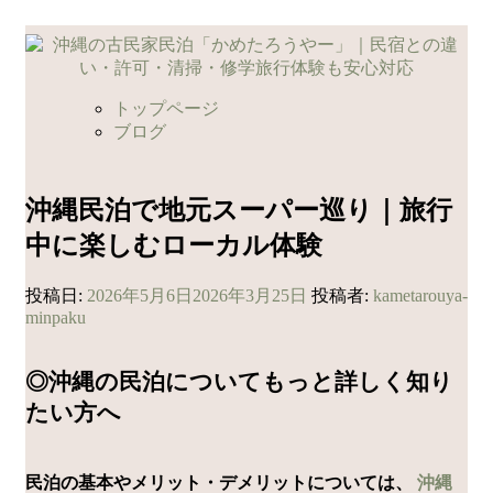
コ
ン
テ
ン
トップページ
ツ
ブログ
へ
ス
キ
沖縄民泊で地元スーパー巡り｜旅行
ッ
中に楽しむローカル体験
プ
投稿日:
2026年5月6日
2026年3月25日
投稿者:
kametarouya-
minpaku
◎沖縄の民泊についてもっと詳しく知り
たい方へ
民泊の基本やメリット・デメリットについては、
沖縄