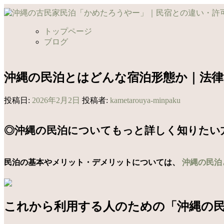
コ
ン
テ
トップページ
ン
ブログ
ツ
へ
ス
沖縄の民泊とはどんな宿泊形態か｜法
キ
ッ
投稿日:
2026年2月2日
投稿者:
kametarouya-minpaku
プ
◎沖縄の民泊についてもっと詳しく知りたい
民泊の基本やメリット・デメリットについては、
沖縄の民泊
これから利用する人のための「沖縄の