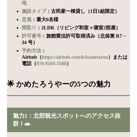
地
施設タイプ
：古民家一棟貸し（1日1組限定）
定員
：最大6名様
間取り
：2LDK（リビング和室＋寝室2部屋）
許可番号
：旅館業法許可取得済み（北保第 R7 −
34 号）
予約方法
：
Airbnb（
https://airbnb.com/h/kametarou
）または
電話（
070-9169-3588
）
🌟 かめたろうやーの5つの魅力
魅力1：北部観光スポットへのアクセス抜
群！🚗