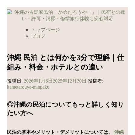
コ
ン
テ
ン
トップページ
ツ
ブログ
へ
ス
キ
沖縄 民泊 とは何かを3分で理解｜仕
ッ
組み・料金・ホテルとの違い
プ
投稿日:
2026年1月6日
2025年12月30日
投稿者:
kametarouya-minpaku
◎沖縄の民泊についてもっと詳しく知り
たい方へ
民泊の基本やメリット・デメリットについては、
沖縄