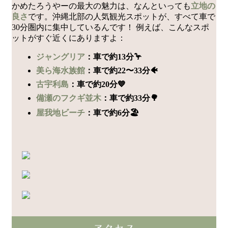
かめたろうやーの最大の魅力は、なんといっても
立地の
良さ
です。沖縄北部の人気観光スポットが、すべて車で
30分圏内に集中しているんです！ 例えば、こんなスポ
ットがすぐ近くにありますよ：
ジャングリア
：車で約13分🦩
美ら海水族館
：車で約22〜33分🐠
古宇利島
：車で約20分💙
備瀬のフクギ並木
：車で約33分🌳
屋我地ビーチ
：車で約6分🏖️