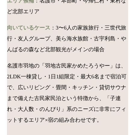
エリア候補
：名護市・本部町・今帰仁村・東村な
ど北部エリア
向いているケース
：3〜6人の家族旅行・三世代旅
行・友人グループ、美ら海水族館・古宇利島・や
んばるの森など北部観光がメインの場合
名護市羽地の「羽地古民家かめたろうやー」は、
2LDK一棟貸し・1日1組限定・最大6名まで宿泊可
で、広いリビング・畳間・キッチン・貸切サウナ
まで備えた古民家民泊という特徴から、「子連
れ・大人数・のんびり」系のニーズに非常にフィ
ットするエリア×宿の組み合わせです。