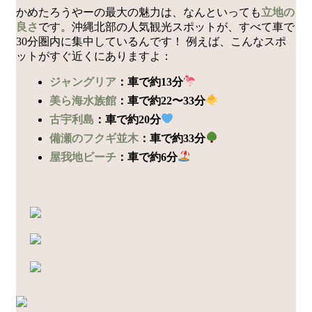
かめたろうやーの最大の魅力は、なんといっても
立地の
良さ
です。沖縄北部の人気観光スポットが、すべて車で
30分圏内に集中しているんです！ 例えば、こんなスポ
ットがすぐ近くにありますよ：
ジャングリア
：車で約13分
美ら海水族館
：車で約22〜33分
古宇利島
：車で約20分
備瀬のフクギ並木
：車で約33分
屋我地ビーチ
：車で約6分