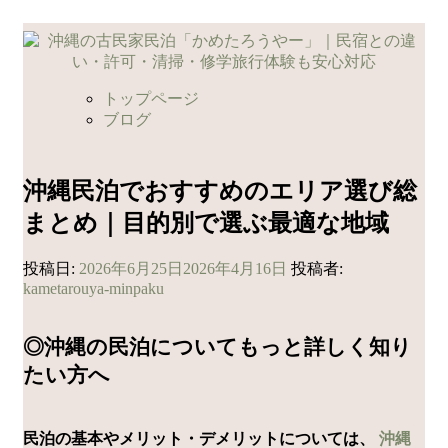
コ
ン
テ
ン
トップページ
ツ
ブログ
へ
ス
キ
沖縄民泊でおすすめのエリア選び総
ッ
まとめ｜目的別で選ぶ最適な地域
プ
投稿日:
2026年6月25日
2026年4月16日
投稿者:
kametarouya-minpaku
◎沖縄の民泊についてもっと詳しく知り
たい方へ
民泊の基本やメリット・デメリットについては、
沖縄