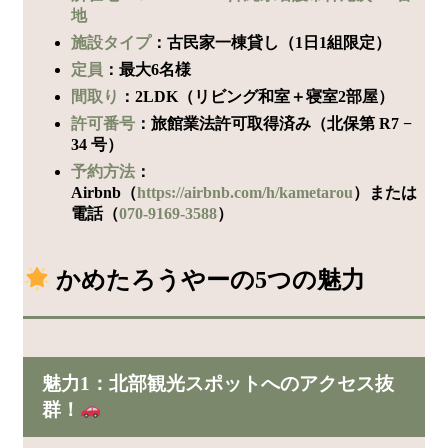
地
施設タイプ
：古民家一棟貸し（1日1組限定）
定員
：最大6名様
間取り
：2LDK（リビング和室＋寝室2部屋）
許可番号
：旅館業法許可取得済み（北保第 R7 −
34 号）
予約方法
：
Airbnb（
https://airbnb.com/h/kametarou
）または
電話（
070-9169-3588
）
かめたろうやーの5つの魅力
魅力1：北部観光スポットへのアクセス抜
群！