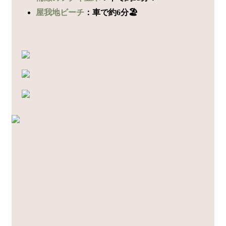
屋我地ビーチ
：車で約6分🏖️