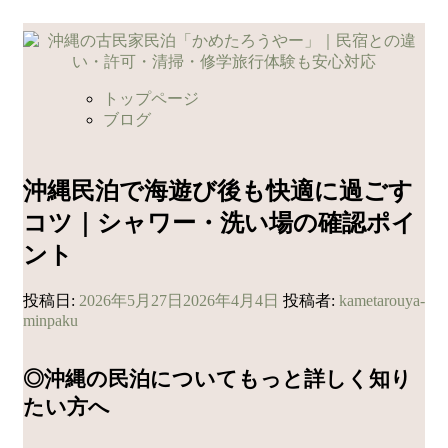
コ
ン
テ
ン
トップページ
ツ
ブログ
へ
ス
キ
沖縄民泊で海遊び後も快適に過ごす
ッ
コツ｜シャワー・洗い場の確認ポイ
プ
ント
投稿日:
2026年5月27日
2026年4月4日
投稿者:
kametarouya-
minpaku
◎沖縄の民泊についてもっと詳しく知り
たい方へ