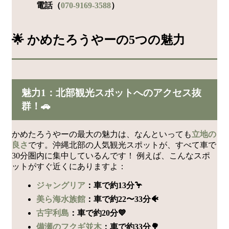
電話（
070-9169-3588
）
🌟 かめたろうやーの5つの魅力
魅力1：北部観光スポットへのアクセス抜
群！🚗
かめたろうやーの最大の魅力は、なんといっても
立地の
良さ
です。沖縄北部の人気観光スポットが、すべて車で
30分圏内に集中しているんです！ 例えば、こんなスポ
ットがすぐ近くにありますよ：
ジャングリア
：車で約13分🦩
美ら海水族館
：車で約22〜33分🐠
古宇利島
：車で約20分💙
備瀬のフクギ並木
：車で約33分🌳