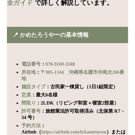
全ガイド
で詳しく解説しています。
📍 かめたろうやーの基本情報
電話番号
：
070-9169-3588
所在地
：
〒905-1144 沖縄県名護市仲尾次286番
地
施設タイプ
：古民家一棟貸し（1日1組限定）
定員
：最大6名様
間取り
：2LDK（リビング和室＋寝室2部屋）
許可番号
：旅館業法許可取得済み（北保第 R7 −
34 号）
予約方法
：
Airbnb（
https://airbnb.com/h/kametarou
）または