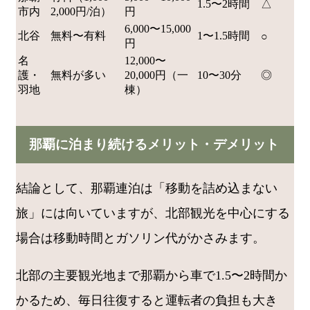
1.5〜2時間
△
市内
2,000円/泊）
円
6,000〜15,000
北谷
無料〜有料
1〜1.5時間
○
円
名
12,000〜
護・
無料が多い
20,000円（一
10〜30分
◎
羽地
棟）
那覇に泊まり続けるメリット・デメリット
結論として、那覇連泊は「移動を詰め込まない
旅」には向いていますが、北部観光を中心にする
場合は移動時間とガソリン代がかさみます。
北部の主要観光地まで那覇から車で1.5〜2時間か
かるため、毎日往復すると運転者の負担も大き