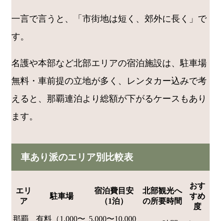
一言で言うと、「市街地は短く、郊外に長く」で
す。
名護や本部など北部エリアの宿泊施設は、駐車場
無料・車前提の立地が多く、レンタカー込みで考
えると、那覇連泊より総額が下がるケースもあり
ます。
車あり派のエリア別比較表
おす
エリ
宿泊費目安
北部観光へ
駐車場
すめ
ア
（1泊）
の所要時間
度
那覇
有料（1,000〜
5,000〜10,000