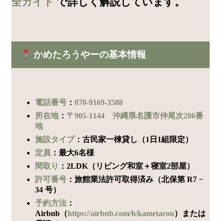
全ガイド
で詳しく解説しています。
かめたろうやーの基本情報
電話番号
：
070-9169-3588
所在地
：
〒905-1144 沖縄県名護市仲尾次286番
地
施設タイプ
：古民家一棟貸し（1日1組限定）
定員
：最大6名様
間取り
：2LDK（リビング和室＋寝室2部屋）
許可番号
：旅館業法許可取得済み（北保第 R7 −
34 号）
予約方法
：
Airbnb（
https://airbnb.com/h/kametarou
）または