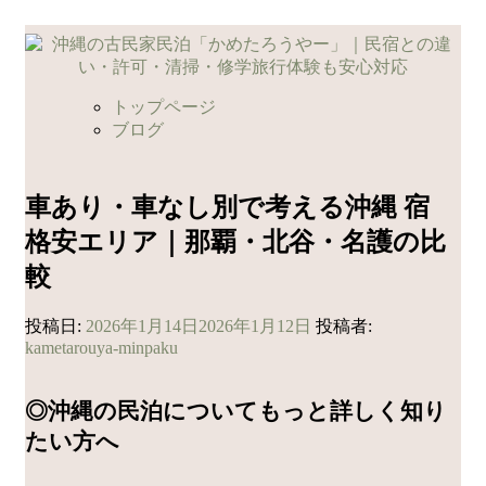
コ
ン
テ
ン
トップページ
ツ
ブログ
へ
ス
キ
車あり・車なし別で考える沖縄 宿
ッ
格安エリア｜那覇・北谷・名護の比
プ
較
投稿日:
2026年1月14日
2026年1月12日
投稿者:
kametarouya-minpaku
◎沖縄の民泊についてもっと詳しく知り
たい方へ