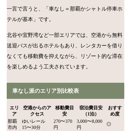
一言で言うと、「車なし＝那覇かシャトル停車ホ
テルが基本」です。
北谷や宜野湾など一部エリアでは、空港から無料
送迎バスが出るホテルもあり、レンタカーを借り
なくても移動費を抑えながら、リゾート的な滞在
を楽しめるよう工夫されています。
車なし派のエリア別比較表
エリ
空港からのア
移動費目
宿泊費目安
おすす
ア
クセス
安
（1泊）
め度
那覇
ゆいレール
270〜370
3,000〜8,000
◎
市内
15〜30分
円
円