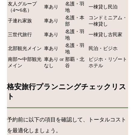
友人グループ
名護・羽
車あり
一棟貸し民泊
（4〜6名）
地
名護・本
コンドミニアム・
子連れ家族
車あり
部
一棟貸し
名護・羽
三世代旅行
車あり
一棟貸し古民家
地
名護・羽
北部観光メイン
車あり
民泊・ビジホ
地
南部〜中部観光
車あり or
那覇・北
ビジホ・リゾート
メイン
なし
谷
ホテル
格安旅行プランニングチェックリス
ト
予約前に以下の項目を確認して、トータルコスト
を最適化しましょう。