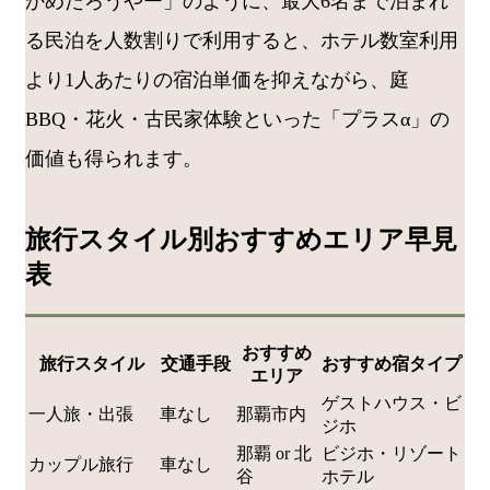
かめたろうやー」のように、最大6名まで泊まれ
る民泊を人数割りで利用すると、ホテル数室利用
より1人あたりの宿泊単価を抑えながら、庭
BBQ・花火・古民家体験といった「プラスα」の
価値も得られます。
旅行スタイル別おすすめエリア早見
表
おすすめ
旅行スタイル
交通手段
おすすめ宿タイプ
エリア
ゲストハウス・ビ
一人旅・出張
車なし
那覇市内
ジホ
那覇 or 北
ビジホ・リゾート
カップル旅行
車なし
谷
ホテル