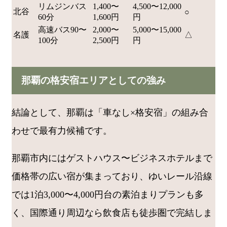
リムジンバス
1,400〜
4,500〜12,000
北谷
○
60分
1,600円
円
高速バス90〜
2,000〜
5,000〜15,000
名護
△
100分
2,500円
円
那覇の格安宿エリアとしての強み
結論として、那覇は「車なし×格安宿」の組み合
わせで最有力候補です。
那覇市内にはゲストハウス〜ビジネスホテルまで
価格帯の広い宿が集まっており、ゆいレール沿線
では1泊3,000〜4,000円台の素泊まりプランも多
く、国際通り周辺なら飲食店も徒歩圏で完結しま