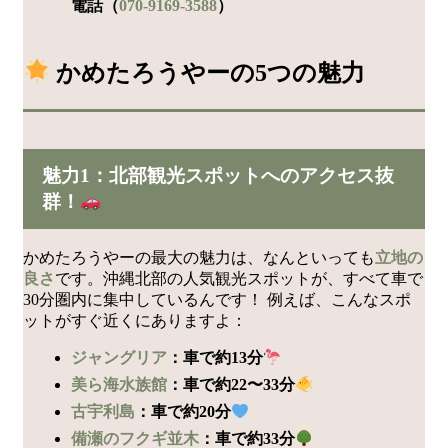
電話（
070-9169-3588
）
かめたろうやーの5つの魅力
魅力1：北部観光スポットへのアクセス抜
群！
かめたろうやーの最大の魅力は、なんといっても
立地の
良さ
です。沖縄北部の人気観光スポットが、すべて車で
30分圏内に集中しているんです！ 例えば、こんなスポ
ットがすぐ近くにありますよ：
ジャングリア
：車で約13分
美ら海水族館
：車で約22〜33分
古宇利島
：車で約20分
備瀬のフクギ並木
：車で約33分