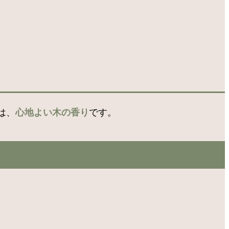
は、
心地よい木の香り
です。