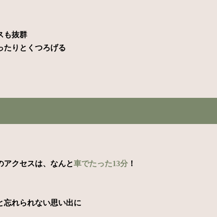
スも抜群
ったりとくつろげる
のアクセスは、なんと
車でたった13分
！
と忘れられない思い出に