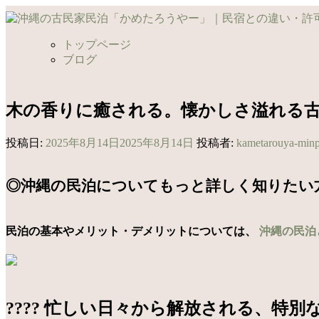
コ
ン
テ
トップページ
ン
ブログ
ツ
へ
ス
木の香りに癒される。懐かしさ溢れる古民家
キ
ッ
投稿日:
2025年8月14日
2025年8月14日
投稿者:
kametarouya-min
プ
◎沖縄の民泊についてもっと詳しく知りたい
民泊の基本やメリット・デメリットについては、
沖縄の民泊
???? 忙しい日々から解放される、特別