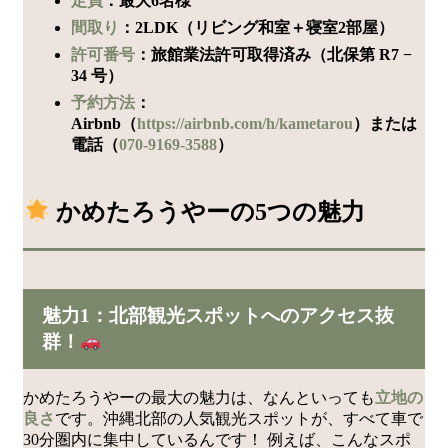
定員
：最大6名様
間取り
：2LDK（リビング和室＋寝室2部屋）
許可番号
：旅館業法許可取得済み（北保第 R7 −
34 号）
予約方法
：
Airbnb（
https://airbnb.com/h/kametarou
）または
電話（
070-9169-3588
）
かめたろうやーの5つの魅力
魅力1：北部観光スポットへのアクセス抜
群！
かめたろうやーの最大の魅力は、なんといっても
立地の
良さ
です。沖縄北部の人気観光スポットが、すべて車で
30分圏内に集中しているんです！ 例えば、こんなスポ