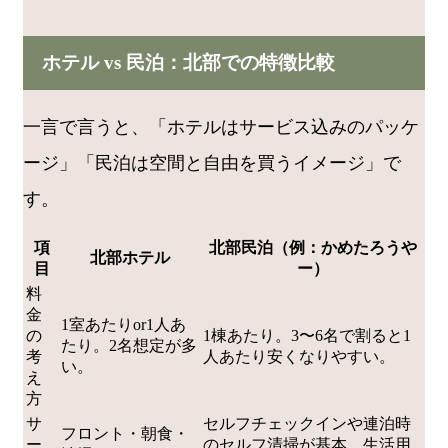
ホテル vs 民泊：北部での特徴比較
一言で言うと、「ホテルはサービス込みのパッケ
ージ」「民泊は空間と自由を買うイメージ」で
す。
項
北部民泊（例：かめたろうや
北部ホテル
目
ー）
料
金
1室あたりor1人あ
の
1棟あたり。3〜6名で割ると1
たり。2名想定が多
考
人あたり安くなりやすい。
い。
え
方
サ
セルフチェックインや連泊時
フロント・朝食・
ー
のセルフ清掃が基本。生活用