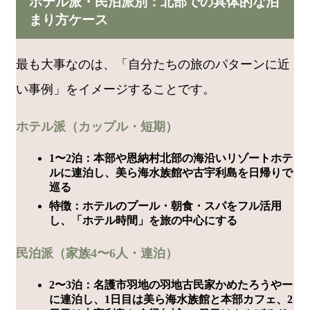
ホテル派・民泊派別：北部での具体的な泊
まり方ケース
最も大事なのは、「自分たちの旅のパターンに近
い事例」をイメージすることです。
ホテル派（カップル・短期）
1〜2泊：本部や恩納村北部の海沿いリゾートホテ
ルに連泊し、美ら海水族館や古宇利島を日帰りで
巡る
特徴：ホテルのプール・朝食・スパをフル活用
し、「ホテル時間」を旅の中心にする
民泊派（家族4〜6人・連泊）
2〜3泊：名護市羽地の羽地古民家かめたろうやー
に連泊し、1日目は美ら海水族館と本部カフェ、2