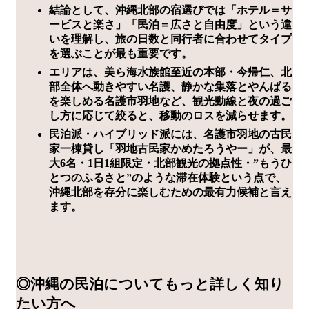
結論として、沖縄北部の宿選びでは「ホテル＝サ
ービスと楽さ」「民泊＝広さと自由度」という違
いを理解し、旅の日数と同行者に合わせてタイプ
を選ぶことが最も重要です。
エリアは、美ら海水族館至近の本部・今帰仁、北
部全体へ動きやすい名護、静かな集落とやんばる
を楽しめる名護市羽地など、観光動線と夜の過ご
し方に応じて絞ると、移動のロスを減らせます。
民泊派・ハイブリッド派には、名護市羽地の古民
家一棟貸し「羽地古民家かめたろうやー」が、最
大6名・1日1組限定・北部観光の拠点性・”もうひ
とつのふるさと”のような滞在体験という点で、
沖縄北部を存分に楽しむための最有力候補と言え
ます。
◎沖縄の民泊についてもっと詳しく知り
たい方へ