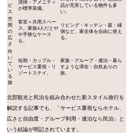
清掃・アメニティ
ビ
品が充実している物件も多
が標準装備。
ス
い。
空
客室＋共用スペー
間
リビング・キッチン・庭・縁
ス。家族4人だとや
の
側など、家全体を自由に使え
や手狭なケース
広
る。
も。
さ
向
い
短期・カップル・
家族・グループ・連泊・暮ら
て
サービス重視・リ
すような滞在・自炊ありの
い
ゾートステイ。
旅。
る
旅
北部観光と民泊を組み合わせた新スタイル旅行を
解説する記事でも、「サービス重視ならホテル、
広さと自由度・グループ利用・連泊なら民泊」と
いう結論が明記されています。