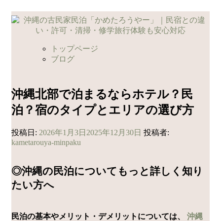
コ
ン
テ
ン
トップページ
ツ
ブログ
へ
ス
キ
沖縄北部で泊まるならホテル？民
ッ
泊？宿のタイプとエリアの選び方
プ
投稿日:
2026年1月3日
2025年12月30日
投稿者:
kametarouya-minpaku
◎沖縄の民泊についてもっと詳しく知り
たい方へ
民泊の基本やメリット・デメリットについては、
沖縄