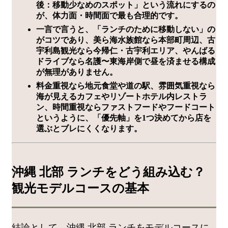
後：移動少なめのスポット」という流れにするの
が、体力面・時間面で最も合理的です。
一言で言うと、「ランチのために移動しない」の
がコツであり、美ら海水族館なら本部町周辺、古
宇利島観光なら今帰仁・古宇利エリア、やんばる
ドライブなら名護〜東海岸側で昼を済ませる構成
が無理がありません。
料金重視なら地元食堂や道の駅、雰囲気重視なら
海が見えるカフェやリゾートホテル内レストラ
ン、時間重視ならファストフードやフードコート
というように、「優先軸」を1つ決めてから店を
選ぶとブレにくくなります。
沖縄 北部 ランチをどう組み込む？
観光モデルコースの基本
結論として、沖縄 北部 ランチをモデルコースに