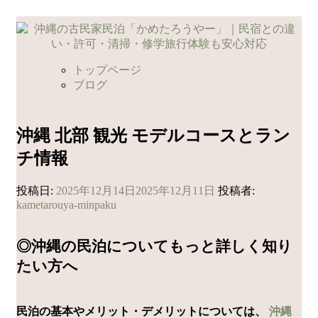
コ
ン
テ
ン
トップページ
ツ
ブログ
へ
ス
キ
沖縄 北部 観光 モデルコースとラン
ッ
チ情報
プ
投稿日:
2025年12月14日
2025年12月11日
投稿者:
kametarouya-minpaku
◎沖縄の民泊についてもっと詳しく知り
たい方へ
民泊の基本やメリット・デメリットについては、
沖縄