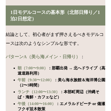
1日モデルコースの基本形（北部日帰り／1
泊2日想定）
結論として、初心者がまず押さえるべきモデルコ
ースは次のようなシンプルな形です。
パターンA（美ら海メイン・日帰り）
：
朝（7:00〜9:00）
：那覇出発 → 北へドライブ（高
速道路利用）
午前（9:30〜12:00）
：美ら海水族館＆海洋博公園
（2〜3時間）
ランチ（12:00〜13:30）
：本部町周辺（沖縄そ
ば・海鮮・カフェなど）
午後（14:00〜16:00）
：エメラルドビーチ or 備瀬
フクギ並木散策