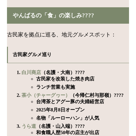
やんばるの「食」の楽しみ????️
古民家を拠点に巡る、地元グルメスポット：
古民家グルメ巡り
白川商店
（名護・大南）????
古民家を改装した焼き肉店
ランチ営業も実施
茶小（チャーグヮー）
（今帰仁村与那嶺）????
台湾茶とアグー豚の夫婦経営店
2025年8月8日オープン
名物「ルーローハン」が人気
うら道
（名護・山入端）????
和食職人歴50年の店主が出店