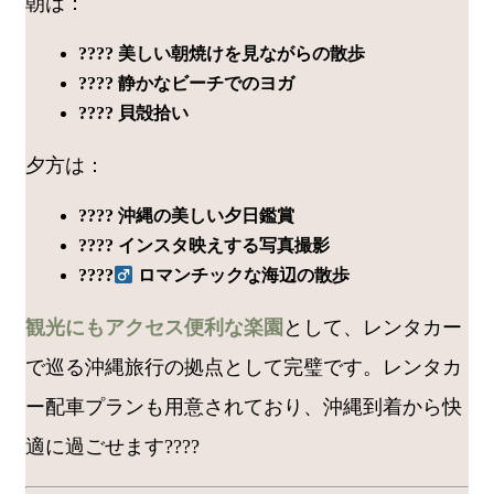
朝は：
???? 美しい朝焼けを見ながらの散歩
????️ 静かなビーチでのヨガ
???? 貝殻拾い
夕方は：
???? 沖縄の美しい夕日鑑賞
???? インスタ映えする写真撮影
????‍
ロマンチックな海辺の散歩
観光にもアクセス便利な楽園
として、レンタカー
で巡る沖縄旅行の拠点として完璧です。レンタカ
ー配車プランも用意されており、沖縄到着から快
適に過ごせます????