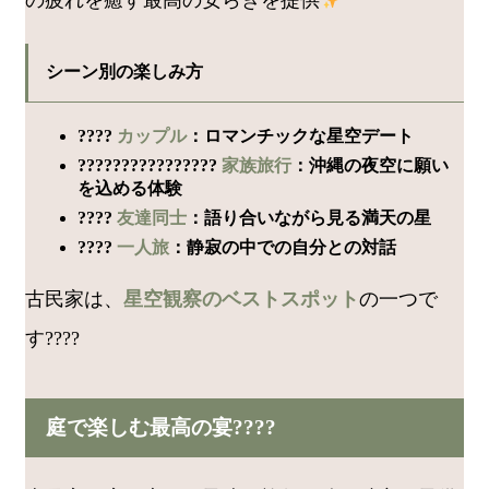
の疲れを癒す最高の安らぎを提供
シーン別の楽しみ方
????
カップル
：ロマンチックな星空デート
????‍????‍????‍????
家族旅行
：沖縄の夜空に願い
を込める体験
????
友達同士
：語り合いながら見る満天の星
????
一人旅
：静寂の中での自分との対話
古民家は、
星空観察のベストスポット
の一つで
す????
庭で楽しむ最高の宴????