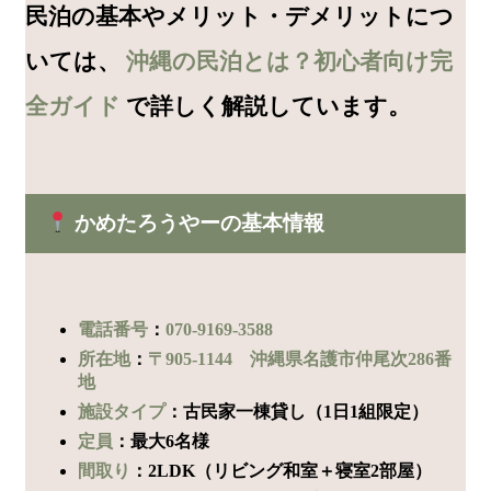
民泊の基本やメリット・デメリットにつ
いては、
沖縄の民泊とは？初心者向け完
全ガイド
で詳しく解説しています。
かめたろうやーの基本情報
電話番号
：
070-9169-3588
所在地
：
〒905-1144 沖縄県名護市仲尾次286番
地
施設タイプ
：古民家一棟貸し（1日1組限定）
定員
：最大6名様
間取り
：2LDK（リビング和室＋寝室2部屋）