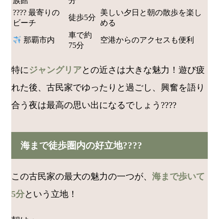
族館
分
????️ 最寄りの
美しい夕日と朝の散歩を楽し
徒歩5分
ビーチ
める
車で約
那覇市内
空港からのアクセスも便利
75分
特に
ジャングリア
との近さは大きな魅力！遊び疲
れた後、古民家でゆったりと過ごし、興奮を語り
合う夜は最高の思い出になるでしょう????
海まで徒歩圏内の好立地????
この古民家の最大の魅力の一つが、
海まで歩いて
5分
という立地！