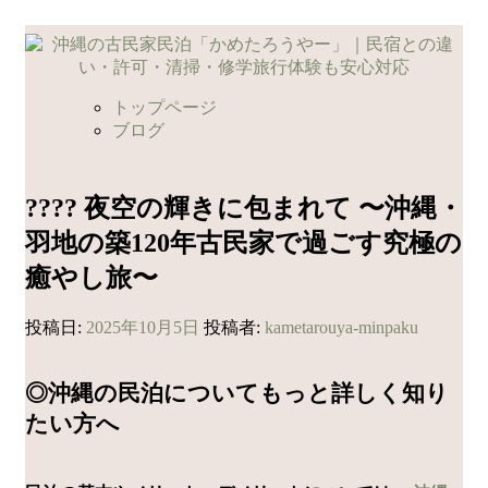
コ
ン
テ
ン
トップページ
ツ
ブログ
へ
ス
キ
???? 夜空の輝きに包まれて 〜沖縄・
ッ
羽地の築120年古民家で過ごす究極の
プ
癒やし旅〜
投稿日:
2025年10月5日
投稿者:
kametarouya-minpaku
◎沖縄の民泊についてもっと詳しく知り
たい方へ