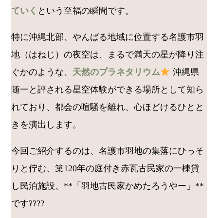
ていく
という至福の瞬間です。
特に沖縄北部、やんばる地域に位置する名護市羽
地（はねじ）の夜空は、まるで満天の星が降り注
ぐかのような、
天然のプラネタリウム
沖縄県
随一と評される星空体験ができる場所として知ら
れており、都会の喧騒を離れ、心ほどけるひとと
きを演出します。
今回ご紹介するのは、名護市羽地の集落にひっそ
りと佇む、築120年の庭付き赤瓦古民家の一棟貸
し民泊施設、**「羽地古民家かめたろうやー」**
です????