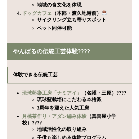
地域の食文化を体現
ドッグカフェ
（本部・渡久地港前）
サイクリング立ち寄りスポット
ペット同伴可能
やんばるの伝統工芸体験????
体験できる伝統工芸
琉球藍染工房「ナミアイ」
（名護・三原）????
琉球藍栽培にこだわる本格派
3周年を迎えた人気工房
月桃茶作り・アダン編み体験
（真喜屋小学
校）????
地域活性化の取り組み
子供も楽しめる体験プログラム