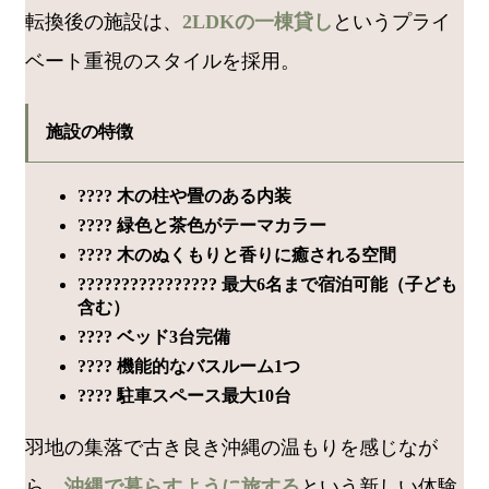
転換後の施設は、
2LDKの一棟貸し
というプライ
ベート重視のスタイルを採用。
施設の特徴
???? 木の柱や畳のある内装
???? 緑色と茶色がテーマカラー
???? 木のぬくもりと香りに癒される空間
????‍????‍????‍???? 最大6名まで宿泊可能（子ども
含む）
????️ ベッド3台完備
???? 機能的なバスルーム1つ
???? 駐車スペース最大10台
羽地の集落で古き良き沖縄の温もりを感じなが
ら、
沖縄で暮らすように旅する
という新しい体験