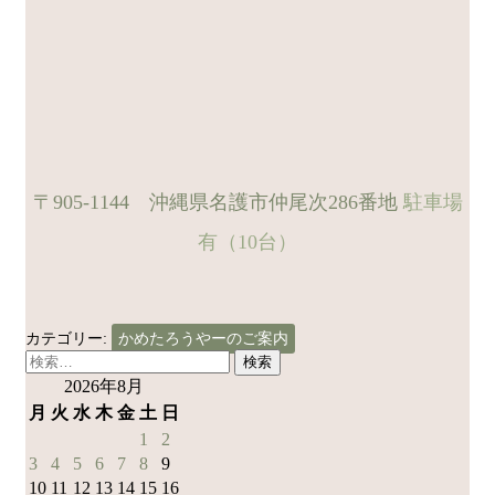
〒905-1144 沖縄県名護市仲尾次286番地
駐車場
有（10台）
カテゴリー:
かめたろうやーのご案内
検
索:
2026年8月
月
火
水
木
金
土
日
1
2
3
4
5
6
7
8
9
10
11
12
13
14
15
16