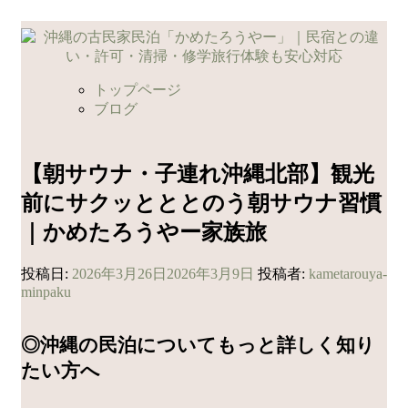
コ
ン
テ
ン
トップページ
ツ
ブログ
へ
ス
キ
【朝サウナ・子連れ沖縄北部】観光
ッ
前にサクッとととのう朝サウナ習慣
プ
｜かめたろうやー家族旅
投稿日:
2026年3月26日
2026年3月9日
投稿者:
kametarouya-
minpaku
◎沖縄の民泊についてもっと詳しく知り
たい方へ