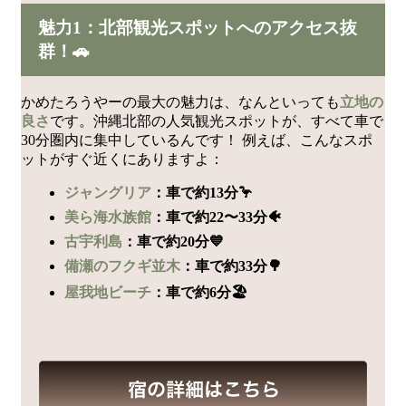
魅力1：北部観光スポットへのアクセス抜
群！🚗
かめたろうやーの最大の魅力は、なんといっても
立地の
良さ
です。沖縄北部の人気観光スポットが、すべて車で
30分圏内に集中しているんです！ 例えば、こんなスポ
ットがすぐ近くにありますよ：
ジャングリア
：車で約13分🦩
美ら海水族館
：車で約22〜33分🐠
古宇利島
：車で約20分💙
備瀬のフクギ並木
：車で約33分🌳
屋我地ビーチ
：車で約6分🏖️