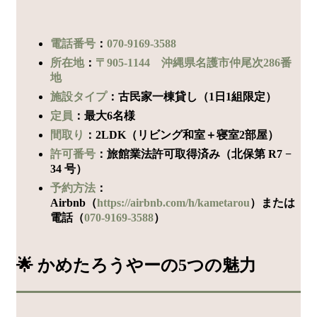
電話番号
：
070-9169-3588
所在地
：
〒905-1144 沖縄県名護市仲尾次286番
地
施設タイプ
：古民家一棟貸し（1日1組限定）
定員
：最大6名様
間取り
：2LDK（リビング和室＋寝室2部屋）
許可番号
：旅館業法許可取得済み（北保第 R7 −
34 号）
予約方法
：
Airbnb（
https://airbnb.com/h/kametarou
）または
電話（
070-9169-3588
）
🌟 かめたろうやーの5つの魅力