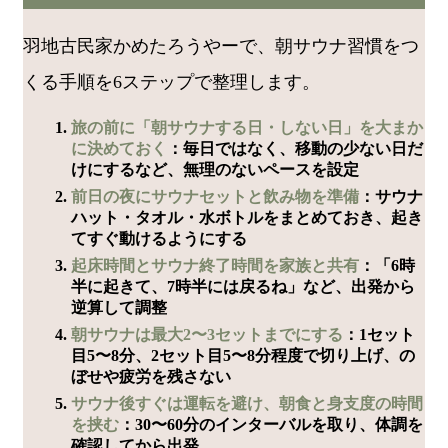
羽地古民家かめたろうやーで、朝サウナ習慣をつ
くる手順を6ステップで整理します。
旅の前に「朝サウナする日・しない日」を大まか
に決めておく
：毎日ではなく、移動の少ない日だ
けにするなど、無理のないペースを設定
前日の夜にサウナセットと飲み物を準備
：サウナ
ハット・タオル・水ボトルをまとめておき、起き
てすぐ動けるようにする
起床時間とサウナ終了時間を家族と共有
：「6時
半に起きて、7時半には戻るね」など、出発から
逆算して調整
朝サウナは最大2〜3セットまでにする
：1セット
目5〜8分、2セット目5〜8分程度で切り上げ、の
ぼせや疲労を残さない
サウナ後すぐは運転を避け、朝食と身支度の時間
を挟む
：30〜60分のインターバルを取り、体調を
確認してから出発