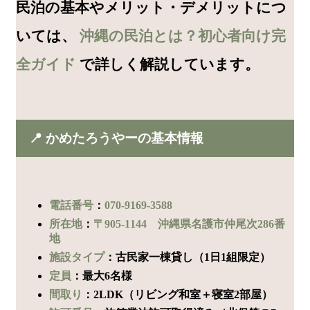
民泊の基本やメリット・デメリットにつ
いては、
沖縄の民泊とは？初心者向け完
全ガイド
で詳しく解説しています。
📍 かめたろうやーの基本情報
電話番号
：
070-9169-3588
所在地
：
〒905-1144 沖縄県名護市仲尾次286番
地
施設タイプ
：古民家一棟貸し（1日1組限定）
定員
：最大6名様
間取り
：2LDK（リビング和室＋寝室2部屋）