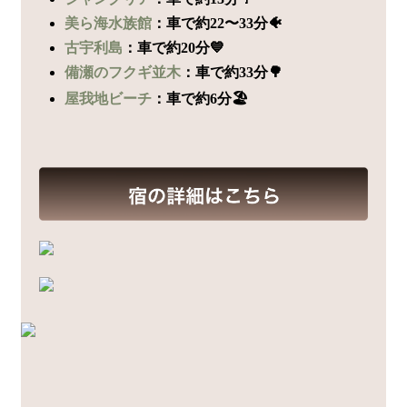
美ら海水族館
：車で約22〜33分🐠
古宇利島
：車で約20分💙
備瀬のフクギ並木
：車で約33分🌳
屋我地ビーチ
：車で約6分🏖️