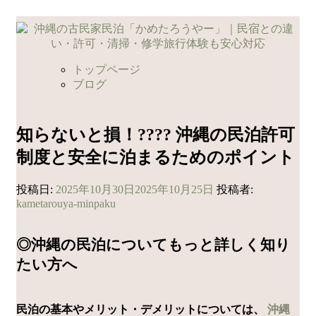
コ
ン
テ
ン
トップページ
ツ
ブログ
へ
ス
キ
知らないと損！???? 沖縄の民泊許可
ッ
制度と安全に泊まるためのポイント
プ
投稿日:
2025年10月30日
2025年10月25日
投稿者:
kametarouya-minpaku
◎沖縄の民泊についてもっと詳しく知り
たい方へ
民泊の基本やメリット・デメリットについては、
沖縄