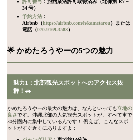
許可番号
：旅館業法許可取得済み（北保第 R7 −
34 号）
予約方法
：
Airbnb（
https://airbnb.com/h/kametarou
）または
電話（
070-9169-3588
）
🌟 かめたろうやーの5つの魅力
魅力1：北部観光スポットへのアクセス抜
群！🚗
かめたろうやーの最大の魅力は、なんといっても
立地の
良さ
です。沖縄北部の人気観光スポットが、すべて車で
30分圏内に集中しているんです！ 例えば、こんなスポ
ットがすぐ近くにありますよ：
ジャングリア
：車で約13分🦩