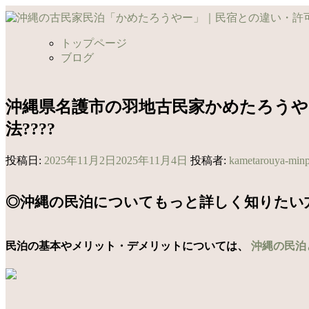
コ
ン
テ
トップページ
ン
ブログ
ツ
へ
ス
沖縄県名護市の羽地古民家かめたろうや
キ
法????
ッ
プ
投稿日:
2025年11月2日
2025年11月4日
投稿者:
kametarouya-min
◎沖縄の民泊についてもっと詳しく知りたい
民泊の基本やメリット・デメリットについては、
沖縄の民泊