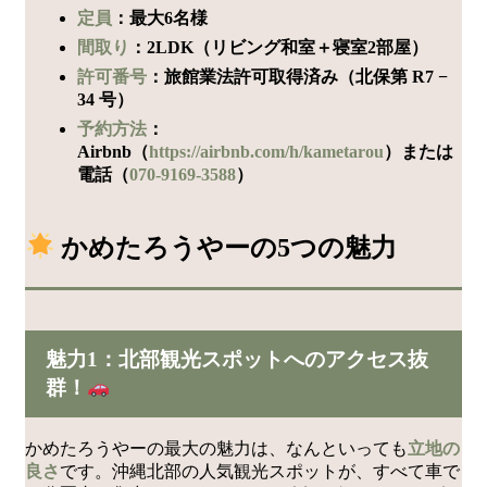
定員
：最大6名様
間取り
：2LDK（リビング和室＋寝室2部屋）
許可番号
：旅館業法許可取得済み（北保第 R7 −
34 号）
予約方法
：
Airbnb（
https://airbnb.com/h/kametarou
）または
電話（
070-9169-3588
）
かめたろうやーの5つの魅力
魅力1：北部観光スポットへのアクセス抜
群！
かめたろうやーの最大の魅力は、なんといっても
立地の
良さ
です。沖縄北部の人気観光スポットが、すべて車で