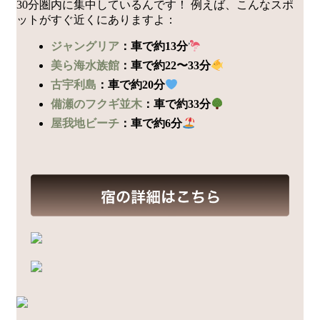
30分圏内に集中しているんです！ 例えば、こんなスポ
ットがすぐ近くにありますよ：
ジャングリア
：車で約13分
美ら海水族館
：車で約22〜33分
古宇利島
：車で約20分
備瀬のフクギ並木
：車で約33分
屋我地ビーチ
：車で約6分