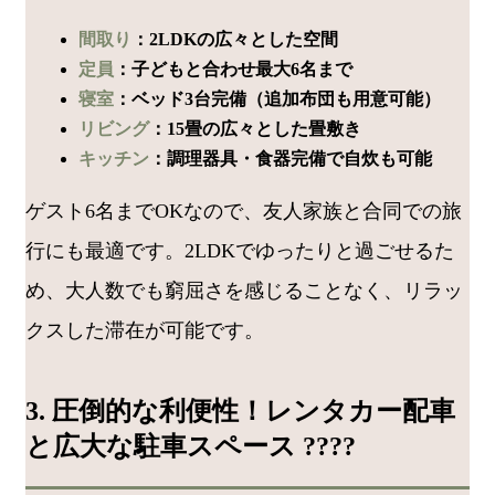
間取り
：2LDKの広々とした空間
定員
：子どもと合わせ最大6名まで
寝室
：ベッド3台完備（追加布団も用意可能）
リビング
：15畳の広々とした畳敷き
キッチン
：調理器具・食器完備で自炊も可能
ゲスト6名までOKなので、友人家族と合同での旅
行にも最適です。2LDKでゆったりと過ごせるた
め、大人数でも窮屈さを感じることなく、リラッ
クスした滞在が可能です。
3. 圧倒的な利便性！レンタカー配車
と広大な駐車スペース ????