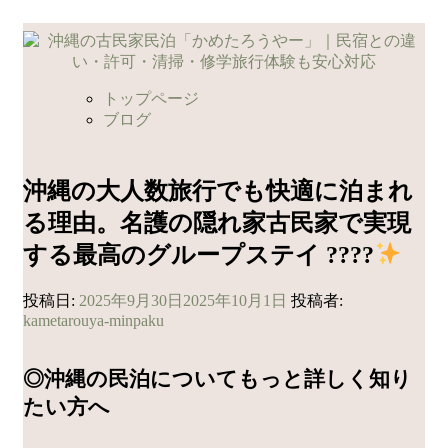
コ
ン
テ
ン
トップページ
ツ
ブログ
へ
ス
キ
沖縄の大人数旅行でも快適に泊まれ
ッ
る理由。名護の隠れ家古民家で実現
プ
する最高のグループステイ ????
投稿日:
2025年9月30日
2025年10月1日
投稿者:
kametarouya-minpaku
◎沖縄の民泊についてもっと詳しく知り
たい方へ