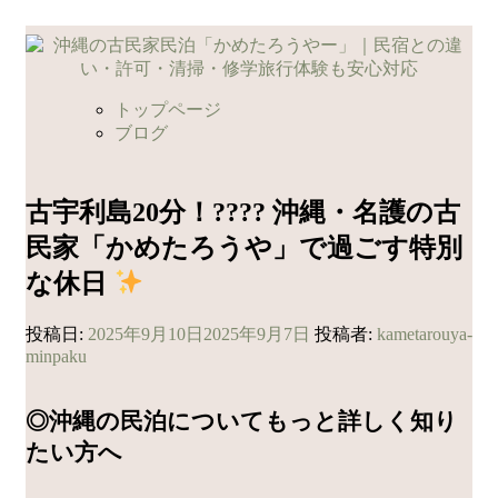
コ
ン
テ
ン
トップページ
ツ
ブログ
へ
ス
キ
古宇利島20分！????
沖縄・名護の古
ッ
民家「かめたろうや」で過ごす特別
プ
な休日
投稿日:
2025年9月10日
2025年9月7日
投稿者:
kametarouya-
minpaku
◎沖縄の民泊についてもっと詳しく知り
たい方へ