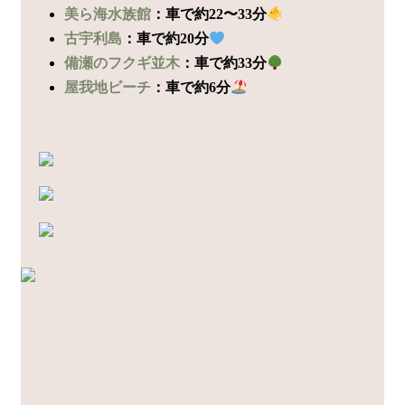
美ら海水族館
：車で約22〜33分
古宇利島
：車で約20分
備瀬のフクギ並木
：車で約33分
屋我地ビーチ
：車で約6分