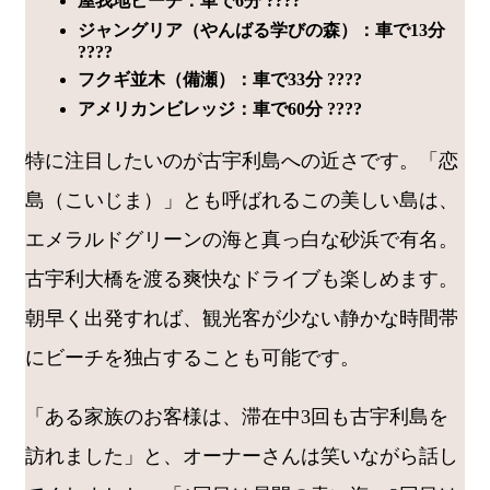
屋我地ビーチ：車で6分 ????️
ジャングリア（やんばる学びの森）：車で13分
????
フクギ並木（備瀬）：車で33分 ????
アメリカンビレッジ：車で60分 ????
特に注目したいのが古宇利島への近さです。「恋
島（こいじま）」とも呼ばれるこの美しい島は、
エメラルドグリーンの海と真っ白な砂浜で有名。
古宇利大橋を渡る爽快なドライブも楽しめます。
朝早く出発すれば、観光客が少ない静かな時間帯
にビーチを独占することも可能です。
「ある家族のお客様は、滞在中3回も古宇利島を
訪れました」と、オーナーさんは笑いながら話し