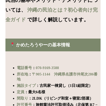
民泊の基本やメリット・デメリットにつ
いては、
沖縄の民泊とは？初心者向け完
全ガイド
で詳しく解説しています。
かめたろうやーの基本情報
電話番号
：
070-9169-3588
所在地
：
〒905-1144 沖縄県名護市仲尾次286番
地
施設タイプ
：古民家一棟貸し（1日1組限定）
定員
：最大6名様
間取り
：2LDK（リビング和室＋寝室2部屋）
許可番号
：旅館業法許可取得済み（北保第 R7 −