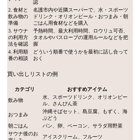
認
2. 食材と
名護市内や近隣スーパーで、水・スポーツ
飲み物の
ドリンク・オリオンビール・おつまみ・朝
準備
ごはん用食材などを購入
3. サウナ
予熱時間、最大利用時間、ロウリュ可否、
の利用方
タオルやバスローブの運用ルールなどを把
法を確認
握
4. 利用順
どういう順番で使うかを最初に話し合って
番の相談
おく
買い出しリストの例
カテゴリ
おすすめアイテム
水、スポーツドリンク、オリオンビー
飲み物
ル、さんぴん茶
沖縄そばセット、島豆腐、もずく、海
おつまみ
ぶどう
朝ごはん
パン、卵、ベーコン、サラダ用野菜
サウナ後のお
アイスクリーム、フルーツ