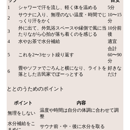
ップ
目安
1
シャワーで汗を流し、軽く体を温める
5分
サウナに入り、無理のない温度・時間でじ
10〜15
2
っくり汗をかく
分
外に出て、外気浴スペースや縁側で風に当
10分前
3
たりながら心拍が落ち着くのを感じる
後
4
水やお茶で水分補給
適宜
合計
5
これを2〜3セット繰り返す
60〜90
分
畳やソファでごろんと横になり、ライトを
好きな
6
落とした古民家でぼーっとする
だけ
ととのうためのポイント
ポイント
内容
温度や時間は自分の体調に合わせて調
無理をしない
整
水分補給をこ
サウナ前・中・後に水分を取る
まめに