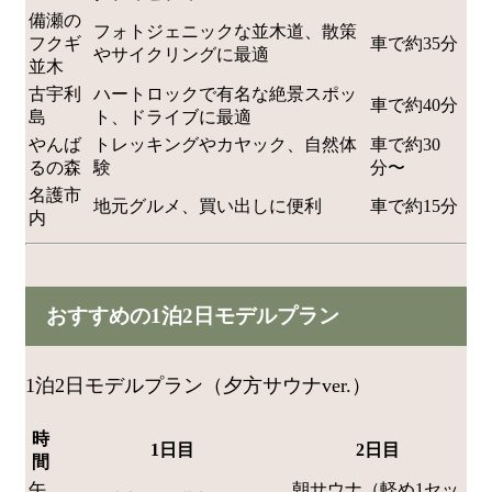
備瀬の
フォトジェニックな並木道、散策
フクギ
車で約35分
やサイクリングに最適
並木
古宇利
ハートロックで有名な絶景スポッ
車で約40分
島
ト、ドライブに最適
やんば
トレッキングやカヤック、自然体
車で約30
るの森
験
分〜
名護市
地元グルメ、買い出しに便利
車で約15分
内
おすすめの1泊2日モデルプラン
1泊2日モデルプラン（夕方サウナver.）
時
1日目
2日目
間
午
朝サウナ（軽め1セッ