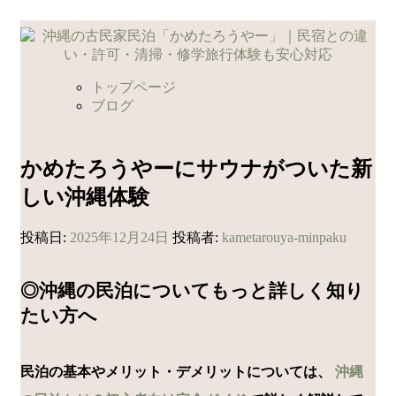
コ
ン
テ
ン
トップページ
ツ
ブログ
へ
ス
キ
かめたろうやーにサウナがついた新
ッ
しい沖縄体験
プ
投稿日:
2025年12月24日
投稿者:
kametarouya-minpaku
◎沖縄の民泊についてもっと詳しく知り
たい方へ
民泊の基本やメリット・デメリットについては、
沖縄