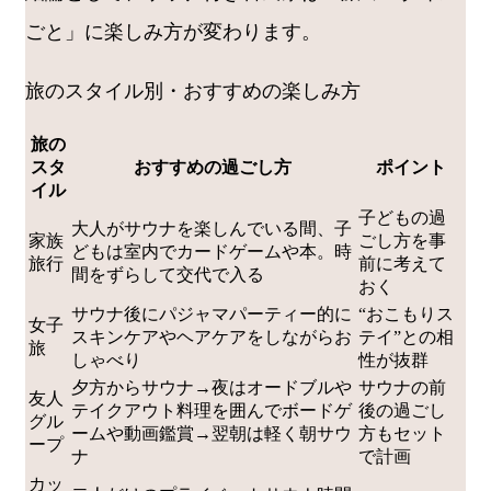
ごと」に楽しみ方が変わります。
旅のスタイル別・おすすめの楽しみ方
旅の
スタ
おすすめの過ごし方
ポイント
イル
子どもの過
大人がサウナを楽しんでいる間、子
家族
ごし方を事
どもは室内でカードゲームや本。時
旅行
前に考えて
間をずらして交代で入る
おく
サウナ後にパジャマパーティー的に
“おこもりス
女子
スキンケアやヘアケアをしながらお
テイ”との相
旅
しゃべり
性が抜群
夕方からサウナ→夜はオードブルや
サウナの前
友人
テイクアウト料理を囲んでボードゲ
後の過ごし
グル
ームや動画鑑賞→翌朝は軽く朝サウ
方もセット
ープ
ナ
で計画
カッ