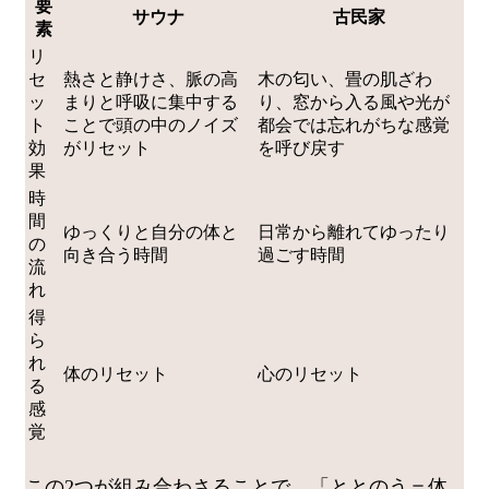
要
サウナ
古民家
素
リ
セ
熱さと静けさ、脈の高
木の匂い、畳の肌ざわ
ッ
まりと呼吸に集中する
り、窓から入る風や光が
ト
ことで頭の中のノイズ
都会では忘れがちな感覚
効
がリセット
を呼び戻す
果
時
間
ゆっくりと自分の体と
日常から離れてゆったり
の
向き合う時間
過ごす時間
流
れ
得
ら
れ
体のリセット
心のリセット
る
感
覚
この2つが組み合わさることで、「ととのう＝体