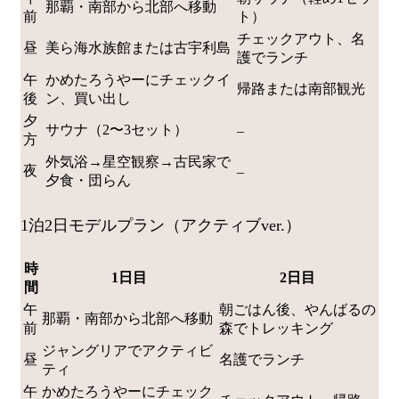
那覇・南部から北部へ移動
前
ト）
チェックアウト、名
昼
美ら海水族館または古宇利島
護でランチ
午
かめたろうやーにチェックイ
帰路または南部観光
後
ン、買い出し
夕
サウナ（2〜3セット）
–
方
外気浴→星空観察→古民家で
夜
–
夕食・団らん
1泊2日モデルプラン（アクティブver.）
時
1日目
2日目
間
午
朝ごはん後、やんばるの
那覇・南部から北部へ移動
前
森でトレッキング
ジャングリアでアクティビ
昼
名護でランチ
ティ
午
かめたろうやーにチェック