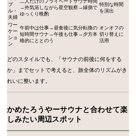
二人だけのプライベートサウナ時間
プ
特別な時間
→外気浴しながら星空観察→縁側で
ル・
を演出
ゆっくり晩酌
夫婦
ワー
午前中は仕事→昼食後に気分転換の
オンオフの
ケー
短時間サウナ→午後も仕事→夕方本
切り替えに
ショ
格的にととのう
活用
ン
どのスタイルでも、「サウナの前後に何をする
か」までセットで考えると、旅全体のリズムがき
れいに整います。
かめたろうやーサウナと合わせて楽
しみたい周辺スポット