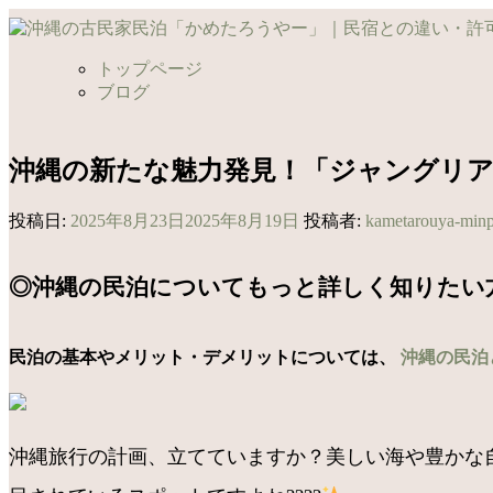
コ
ン
テ
トップページ
ン
ブログ
ツ
へ
ス
沖縄の新たな魅力発見！「ジャングリ
キ
ッ
投稿日:
2025年8月23日
2025年8月19日
投稿者:
kametarouya-min
プ
◎沖縄の民泊についてもっと詳しく知りたい
民泊の基本やメリット・デメリットについては、
沖縄の民泊
沖縄旅行の計画、立てていますか？美しい海や豊かな自