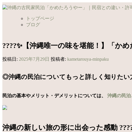
コ
ン
テ
トップページ
ン
ブログ
ツ
へ
ス
????✨【沖縄唯一の味を堪能！】「かめ
キ
ッ
投稿日:
2025年7月29日
投稿者:
kametarouya-minpaku
プ
◎沖縄の民泊についてもっと詳しく知りたい
民泊の基本やメリット・デメリットについては、
沖縄の民泊
沖縄の新しい旅の形に出会った感動 ???