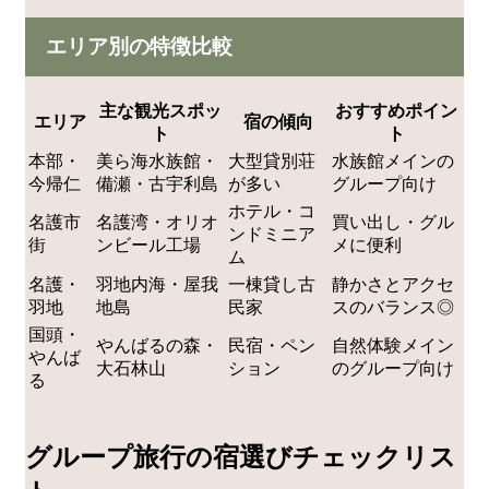
エリア別の特徴比較
主な観光スポッ
おすすめポイン
エリア
宿の傾向
ト
ト
本部・
美ら海水族館・
大型貸別荘
水族館メインの
今帰仁
備瀬・古宇利島
が多い
グループ向け
ホテル・コ
名護市
名護湾・オリオ
買い出し・グル
ンドミニア
街
ンビール工場
メに便利
ム
名護・
羽地内海・屋我
一棟貸し古
静かさとアクセ
羽地
地島
民家
スのバランス◎
国頭・
やんばるの森・
民宿・ペン
自然体験メイン
やんば
大石林山
ション
のグループ向け
る
グループ旅行の宿選びチェックリス