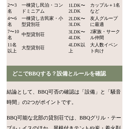
2〜3
一棟貸し民泊・コン
カップル＋1名
1LDK〜
名
ドミニアム
2LDK
など
4〜6
一棟貸し古民家・小
友人グループ
2LDK〜
名
型貸別荘
3LDK
に最適
7〜10
2家族・サーク
3LDK〜
中型貸別荘
名
4LDK
ル仲間
11名
4LDK以
大人数イベン
大型貸別荘
以上
上
ト向け
どこでBBQする？設備とルールを確認
結論として、BBQ可否の確認は「設備」と「騒音
時間」の2つがポイントです。
BBQ可能な北部の貸別荘では、BBQグリル・テー
ブル・イスのほか、屋根付きテントや炭・着火剤