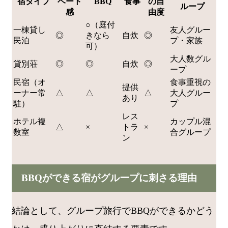
宿タイプ
ベート
BBQ
食事
の自
ループ
感
由度
○（庭付
一棟貸し
友人グルー
◎
きなら
自炊
◎
民泊
プ・家族
可）
大人数グル
貸別荘
◎
◎
自炊
◎
ープ
民宿（オ
食事重視の
提供
ーナー常
△
△
△
大人グルー
あり
駐）
プ
レス
ホテル複
カップル混
△
×
トラ
×
数室
合グループ
ン
BBQができる宿がグループに刺さる理由
結論として、グループ旅行でBBQができるかどう