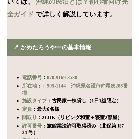
いては、
沖縄の民泊とは？初心者向け完
全ガイド
で詳しく解説しています。
📍 かめたろうやーの基本情報
電話番号
：
070-9169-3588
所在地
：
〒905-1144 沖縄県名護市仲尾次286番
地
施設タイプ
：古民家一棟貸し（1日1組限定）
定員
：最大6名様
間取り
：2LDK（リビング和室＋寝室2部屋）
許可番号
：旅館業法許可取得済み（北保第 R7 −
34 号）