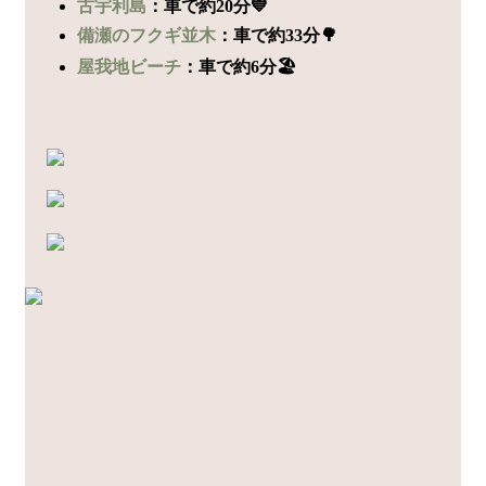
古宇利島
：車で約20分💙
備瀬のフクギ並木
：車で約33分🌳
屋我地ビーチ
：車で約6分🏖️