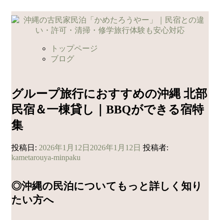
コ
ン
テ
ン
トップページ
ツ
ブログ
へ
ス
キ
グループ旅行におすすめの沖縄 北部
ッ
民宿＆一棟貸し｜BBQができる宿特
プ
集
投稿日:
2026年1月12日
2026年1月12日
投稿者:
kametarouya-minpaku
◎沖縄の民泊についてもっと詳しく知り
たい方へ