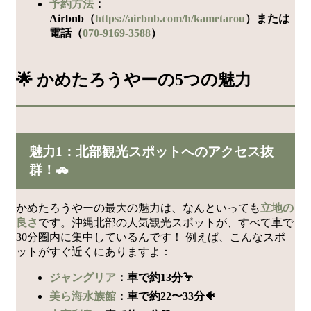
予約方法
：
Airbnb（
https://airbnb.com/h/kametarou
）または
電話（
070-9169-3588
）
🌟 かめたろうやーの5つの魅力
魅力1：北部観光スポットへのアクセス抜
群！🚗
かめたろうやーの最大の魅力は、なんといっても
立地の
良さ
です。沖縄北部の人気観光スポットが、すべて車で
30分圏内に集中しているんです！ 例えば、こんなスポ
ットがすぐ近くにありますよ：
ジャングリア
：車で約13分🦩
美ら海水族館
：車で約22〜33分🐠