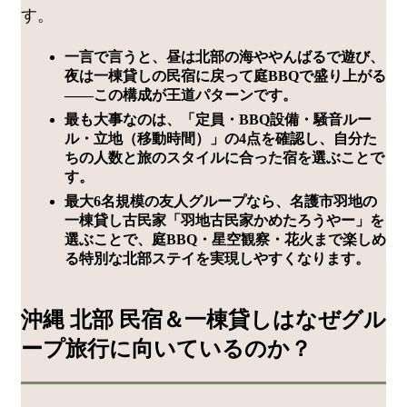
す。
一言で言うと、昼は北部の海ややんばるで遊び、
夜は一棟貸しの民宿に戻って庭BBQで盛り上がる
——この構成が王道パターンです。
最も大事なのは、「定員・BBQ設備・騒音ルー
ル・立地（移動時間）」の4点を確認し、自分た
ちの人数と旅のスタイルに合った宿を選ぶことで
す。
最大6名規模の友人グループなら、名護市羽地の
一棟貸し古民家「羽地古民家かめたろうやー」を
選ぶことで、庭BBQ・星空観察・花火まで楽しめ
る特別な北部ステイを実現しやすくなります。
沖縄 北部 民宿＆一棟貸しはなぜグル
ープ旅行に向いているのか？