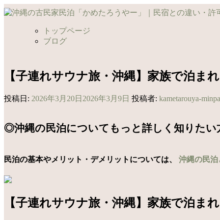
コ
ン
テ
トップページ
ン
ブログ
ツ
へ
ス
【子連れサウナ旅・沖縄】家族で泊ま
キ
ッ
投稿日:
2026年3月20日
2026年3月9日
投稿者:
kametarouya-minp
プ
◎沖縄の民泊についてもっと詳しく知りたい
民泊の基本やメリット・デメリットについては、
沖縄の民泊
【子連れサウナ旅・沖縄】家族で泊ま