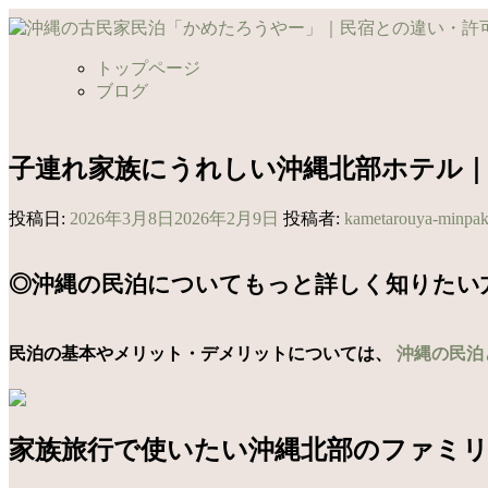
コ
ン
テ
トップページ
ン
ブログ
ツ
へ
ス
子連れ家族にうれしい沖縄北部ホテル
キ
ッ
投稿日:
2026年3月8日
2026年2月9日
投稿者:
kametarouya-minpa
プ
◎沖縄の民泊についてもっと詳しく知りたい
民泊の基本やメリット・デメリットについては、
沖縄の民泊
家族旅行で使いたい沖縄北部のファミ