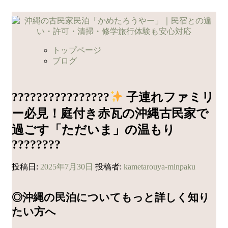
コ
ン
テ
ン
トップページ
ツ
ブログ
へ
ス
キ
????‍????‍????‍????
子連れファミリ
ッ
ー必見！庭付き赤瓦の沖縄古民家で
プ
過ごす「ただいま」の温もり
????????
投稿日:
2025年7月30日
投稿者:
kametarouya-minpaku
◎沖縄の民泊についてもっと詳しく知り
たい方へ