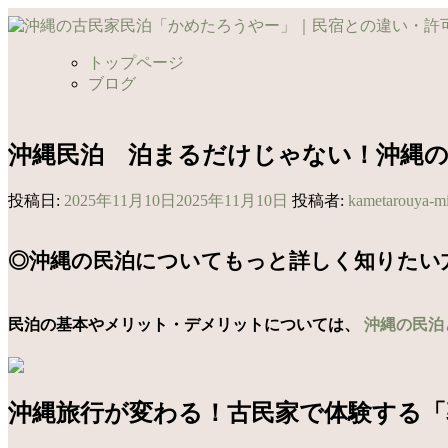
コ
ン
テ
トップページ
ン
ブログ
ツ
へ
ス
沖縄民泊 泊まるだけじゃない！沖縄の
キ
ッ
投稿日:
2025年11月10日
2025年11月10日
投稿者:
kametarouya-m
プ
◎沖縄の民泊についてもっと詳しく知りたい
民泊の基本やメリット・デメリットについては、
沖縄の民泊
沖縄旅行が変わる！古民家で体験する