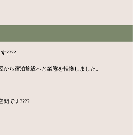
????
屋から宿泊施設へと業態を転換しました。
です????