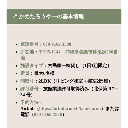
📍 かめたろうやーの基本情報
電話番号
：
070-9169-3588
所在地
：
〒905-1144 沖縄県名護市仲尾次286番
地
施設タイプ
：古民家一棟貸し（1日1組限定）
定員
：最大6名様
間取り
：2LDK（リビング和室＋寝室2部屋）
許可番号
：旅館業法許可取得済み（北保第 R7 −
34 号）
予約方法
：
Airbnb（
https://airbnb.com/h/kametarou
）または
電話（
070-9169-3588
）