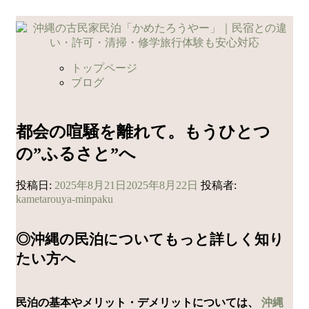
コ
ン
テ
ン
トップページ
ツ
ブログ
へ
ス
キ
都会の喧騒を離れて。もうひとつ
ッ
の”ふるさと”へ
プ
投稿日:
2025年8月21日
2025年8月22日
投稿者:
kametarouya-minpaku
◎沖縄の民泊についてもっと詳しく知り
たい方へ
民泊の基本やメリット・デメリットについては、
沖縄