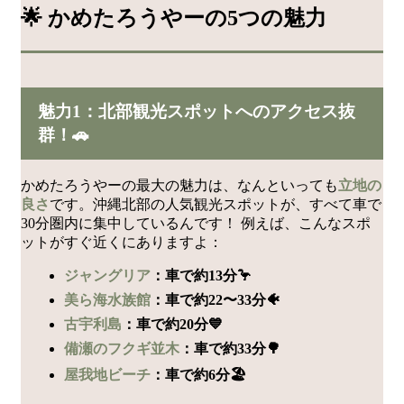
🌟 かめたろうやーの5つの魅力
魅力1：北部観光スポットへのアクセス抜
群！🚗
かめたろうやーの最大の魅力は、なんといっても
立地の
良さ
です。沖縄北部の人気観光スポットが、すべて車で
30分圏内に集中しているんです！ 例えば、こんなスポ
ットがすぐ近くにありますよ：
ジャングリア
：車で約13分🦩
美ら海水族館
：車で約22〜33分🐠
古宇利島
：車で約20分💙
備瀬のフクギ並木
：車で約33分🌳
屋我地ビーチ
：車で約6分🏖️