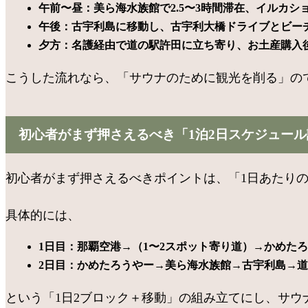
午前〜昼：美ら海水族館で2.5〜3時間滞在、イルカシ
午後：古宇利島に移動し、古宇利大橋ドライブとビー
夕方：名護経由で道の駅許田に立ち寄り、お土産購入
こうした流れなら、「サウナのために観光を削る」の
初心者がまず押さえるべき「1泊2日スケジュー
初心者がまず押さえるべきポイントは、「1日あたりの
具体的には、
1日目：那覇空港→（1〜2スポット寄り道）→かめた
2日目：かめたろうやー→美ら海水族館→古宇利島→
という「1日2ブロック＋移動」の組み立てにし、サウ