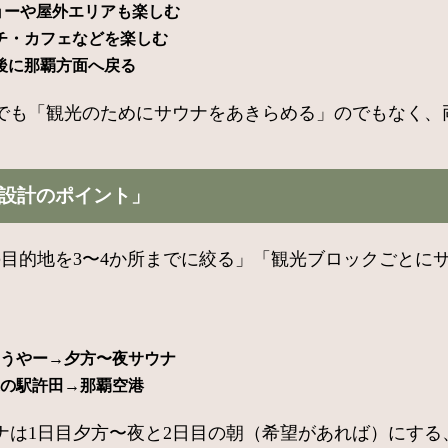
ョーや屋外エリアも楽しむ
チ・カフェなどを楽しむ
後に那覇方面へ戻る
でも「観光のためにサウナをあきらめる」のでもなく、
ル設計のポイント」
目的地を3〜4か所までに絞る」「観光ブロックごとに
ろうやー→夕方〜夜サウナ
道の駅許田→那覇空港
ナは1日目夕方〜夜と2日目の朝（希望があれば）にする