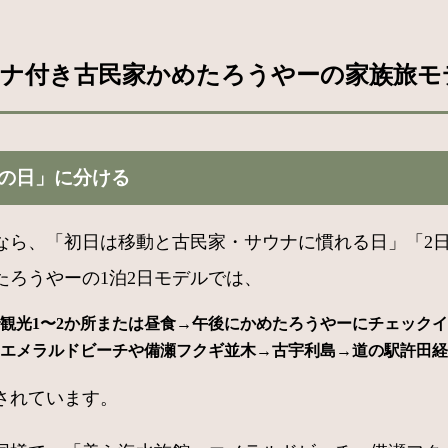
ウナ付き古民家かめたろうやーの家族旅モ
の日」に分ける
むなら、「初日は移動と古民家・サウナに慣れる日」「2
ろうやーの1泊2日モデルでは、
観光1〜2か所または昼食→午後にかめたろうやーにチェック
）→エメラルドビーチや備瀬フクギ並木→古宇利島→道の駅許田
されています。