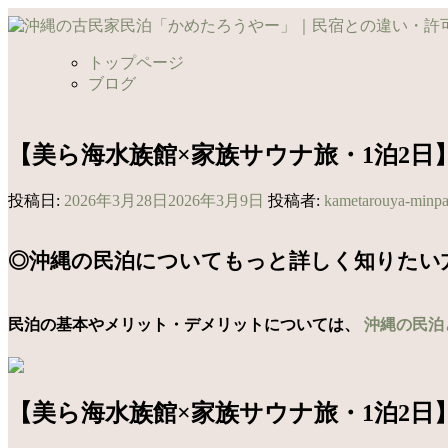
コ
ン
テ
トップページ
ン
ブログ
ツ
へ
ス
【美ら海水族館×家族サウナ旅・1泊2
キ
ッ
投稿日:
2026年3月28日
2026年3月9日
投稿者:
kametarouya-minp
プ
◎沖縄の民泊についてもっと詳しく知りたい
民泊の基本やメリット・デメリットについては、
沖縄の民泊
【美ら海水族館×家族サウナ旅・1泊2