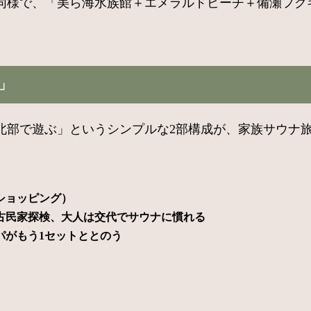
同様で、「美ら海水族館＋エメラルドビーチ＋備瀬フク
」
は北部で遊ぶ」というシンプルな2部構成が、家族サウナ
ショッピング）
古民家探検、大人は交代でサウナに慣れる
パがもう1セットととのう