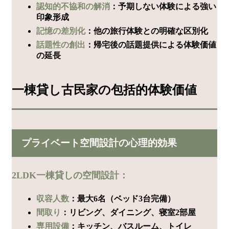
認知的不協和の解消
：予期しない体験による強い
印象形成
記憶の差別化
：他の旅行体験との明確な区別化
話題性の創出
：帰宅後の話題提供による体験価値
の延長
一棟貸し古民家の包括的体験価値
プライベート空間設計の心理的効果
2LDK一棟貸しの空間設計：
収容人数
：最大6名（ベッド3台完備）
間取り
：リビング、ダイニング、寝室2部屋
専用設備
：キッチン、バスルーム、トイレ