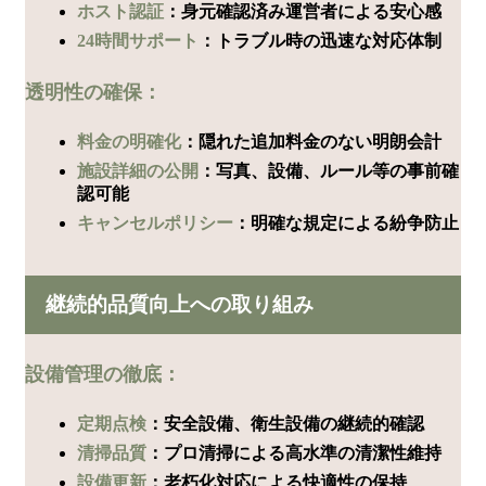
ホスト認証
：身元確認済み運営者による安心感
24時間サポート
：トラブル時の迅速な対応体制
透明性の確保：
料金の明確化
：隠れた追加料金のない明朗会計
施設詳細の公開
：写真、設備、ルール等の事前確
認可能
キャンセルポリシー
：明確な規定による紛争防止
継続的品質向上への取り組み
設備管理の徹底：
定期点検
：安全設備、衛生設備の継続的確認
清掃品質
：プロ清掃による高水準の清潔性維持
設備更新
：老朽化対応による快適性の保持