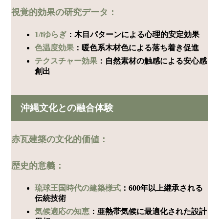
視覚的効果の研究データ：
1/fゆらぎ
：木目パターンによる心理的安定効果
色温度効果
：暖色系木材色による落ち着き促進
テクスチャー効果
：自然素材の触感による安心感
創出
沖縄文化との融合体験
赤瓦建築の文化的価値：
歴史的意義：
琉球王国時代の建築様式
：600年以上継承される
伝統技術
気候適応の知恵
：亜熱帯気候に最適化された設計