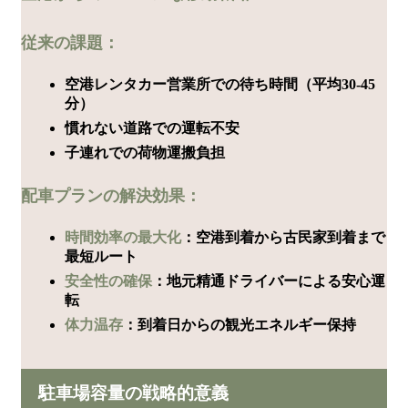
従来の課題：
空港レンタカー営業所での待ち時間（平均30-45
分）
慣れない道路での運転不安
子連れでの荷物運搬負担
配車プランの解決効果：
時間効率の最大化
：空港到着から古民家到着まで
最短ルート
安全性の確保
：地元精通ドライバーによる安心運
転
体力温存
：到着日からの観光エネルギー保持
駐車場容量の戦略的意義