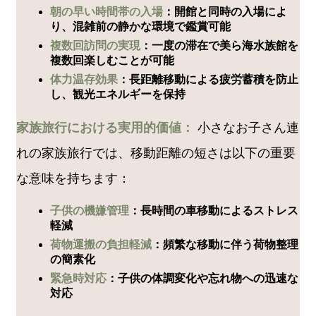
朝の早い時間帯の入場
：開館と同時の入場によ
り、混雑前の静かな環境で鑑賞可能
複数回訪問の実現
：一度の滞在で美ら海水族館を
複数回楽しむことが可能
体力温存効果
：長距離移動による疲労蓄積を防止
し、観光エネルギーを保持
家族旅行における実用的価値：
小さなお子さん連
れの家族旅行では、移動距離の短さは以下の重要
な意味を持ちます：
子供の機嫌管理
：長時間の車移動によるストレス
軽減
荷物運搬の負担軽減
：頻繁な移動に伴う荷物整理
の簡素化
緊急時対応
：子供の体調変化や忘れ物への迅速な
対応