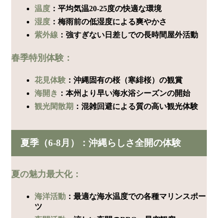
温度
：平均気温20-25度の快適な環境
湿度
：梅雨前の低湿度による爽やかさ
紫外線
：強すぎない日差しでの長時間屋外活動
春季特別体験：
花見体験
：沖縄固有の桜（寒緋桜）の観賞
海開き
：本州より早い海水浴シーズンの開始
観光閑散期
：混雑回避による質の高い観光体験
夏季（6-8月）：沖縄らしさ全開の体験
夏の魅力最大化：
海洋活動
：最適な海水温度での各種マリンスポー
ツ