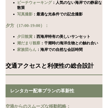
ビーチウォーキング
：人気のない海岸での静寂な
散策
写真撮影
：最適な光条件での記念撮影
夕方（17:00-19:00）：
夕日観賞
：西海岸特有の美しいサンセット
潮だまり観察
：干潮時の海洋生物との触れ合い
家族団らん
：海岸での自然な会話時間
交通アクセスと利便性の総合設計
レンタカー配車プランの革新性
空港からのスムーズな移動戦略：