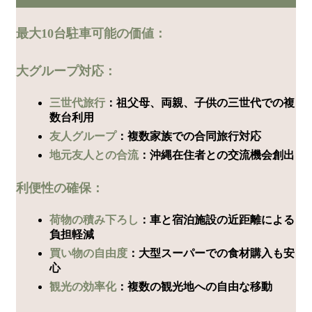
最大10台駐車可能の価値：
大グループ対応：
三世代旅行
：祖父母、両親、子供の三世代での複
数台利用
友人グループ
：複数家族での合同旅行対応
地元友人との合流
：沖縄在住者との交流機会創出
利便性の確保：
荷物の積み下ろし
：車と宿泊施設の近距離による
負担軽減
買い物の自由度
：大型スーパーでの食材購入も安
心
観光の効率化
：複数の観光地への自由な移動