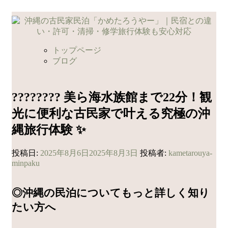
コ
ン
テ
ン
トップページ
ツ
ブログ
へ
ス
キ
???????? 美ら海水族館まで22分！観
ッ
光に便利な古民家で叶える究極の沖
プ
縄旅行体験 ✨
投稿日:
2025年8月6日
2025年8月3日
投稿者:
kametarouya-
minpaku
◎沖縄の民泊についてもっと詳しく知り
たい方へ