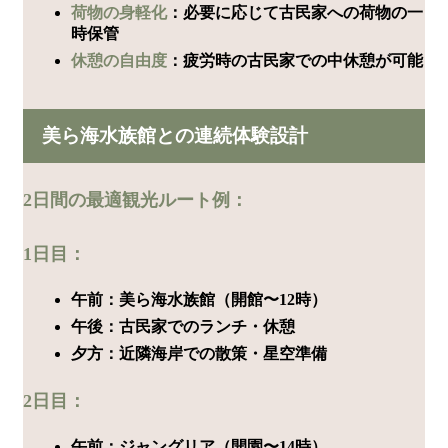
荷物の身軽化
：必要に応じて古民家への荷物の一
時保管
休憩の自由度
：疲労時の古民家での中休憩が可能
美ら海水族館との連続体験設計
2日間の最適観光ルート例：
1日目：
午前：美ら海水族館（開館〜12時）
午後：古民家でのランチ・休憩
夕方：近隣海岸での散策・星空準備
2日目：
午前：ジャングリア（開園〜14時）