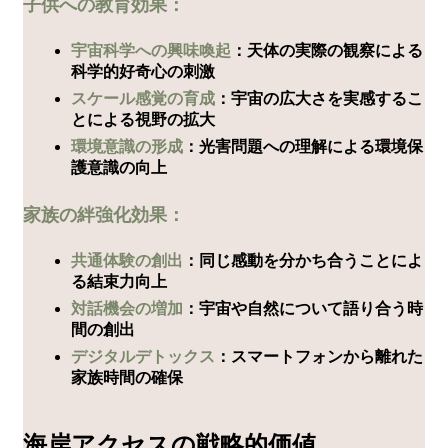
子供への教育効果：
宇宙科学への興味喚起
：天体の実際の観察による
科学的好奇心の刺激
スケール感覚の育成
：宇宙の広大さを実感するこ
とによる視野の拡大
環境意識の形成
：光害問題への理解による環境保
護意識の向上
家族の絆強化効果：
共通体験の創出
：同じ感動を分かち合うことによ
る結束力向上
対話機会の増加
：宇宙や自然について語り合う時
間の創出
デジタルデトックス
：スマートフォンから離れた
家族時間の確保
海岸アクセスの戦略的価値