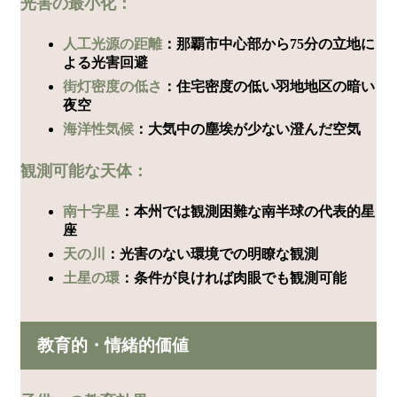
光害の最小化：
人工光源の距離
：那覇市中心部から75分の立地に
よる光害回避
街灯密度の低さ
：住宅密度の低い羽地地区の暗い
夜空
海洋性気候
：大気中の塵埃が少ない澄んだ空気
観測可能な天体：
南十字星
：本州では観測困難な南半球の代表的星
座
天の川
：光害のない環境での明瞭な観測
土星の環
：条件が良ければ肉眼でも観測可能
教育的・情緒的価値