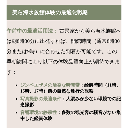
美ら海水族館体験の最適化戦略
午前中の最適活用法：
古民家から美ら海水族館へ
は朝8時30分に出発すれば、開館時間（通常8時30
分または9時）に合わせた到着が可能です。この
早朝訪問により以下の体験品質向上が期待できま
す：
ジンベエザメの活発な時間帯
：給餌時間（11時、
15時、17時）前の自然な泳行の観察
写真撮影の最適条件
：人混みが少ない環境での記
念撮影
音響環境の静寂性
：多数の観光客の騒音がない集
中した鑑賞体験