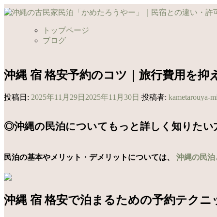
コ
ン
テ
トップページ
ン
ブログ
ツ
へ
ス
沖縄 宿 格安予約のコツ｜旅行費用を抑
キ
ッ
投稿日:
2025年11月29日
2025年11月30日
投稿者:
kametarouya-m
プ
◎沖縄の民泊についてもっと詳しく知りたい
民泊の基本やメリット・デメリットについては、
沖縄の民泊
沖縄 宿 格安で泊まるための予約テクニ