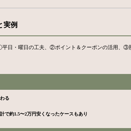
と実例
、①平日・曜日の工夫、②ポイント＆クーポンの活用、③
変わる
で約1.5〜2万円安くなったケースもあり