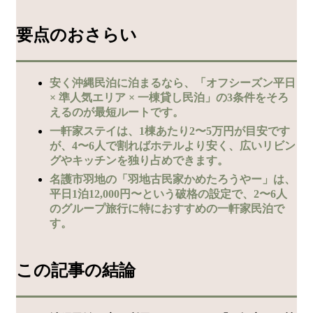
要点のおさらい
安く沖縄民泊に泊まるなら、「オフシーズン平日
× 準人気エリア × 一棟貸し民泊」の3条件をそろ
えるのが最短ルートです。
一軒家ステイは、1棟あたり2〜5万円が目安です
が、4〜6人で割ればホテルより安く、広いリビン
グやキッチンを独り占めできます。
名護市羽地の「羽地古民家かめたろうやー」は、
平日1泊12,000円〜という破格の設定で、2〜6人
のグループ旅行に特におすすめの一軒家民泊で
す。
この記事の結論