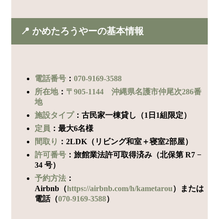
📍 かめたろうやーの基本情報
電話番号
：
070-9169-3588
所在地
：
〒905-1144 沖縄県名護市仲尾次286番
地
施設タイプ
：古民家一棟貸し（1日1組限定）
定員
：最大6名様
間取り
：2LDK（リビング和室＋寝室2部屋）
許可番号
：旅館業法許可取得済み（北保第 R7 −
34 号）
予約方法
：
Airbnb（
https://airbnb.com/h/kametarou
）または
電話（
070-9169-3588
）