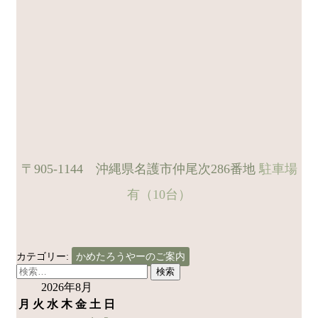
〒905-1144 沖縄県名護市仲尾次286番地
駐車場
有（10台）
カテゴリー:
かめたろうやーのご案内
検
索:
2026年8月
月
火
水
木
金
土
日