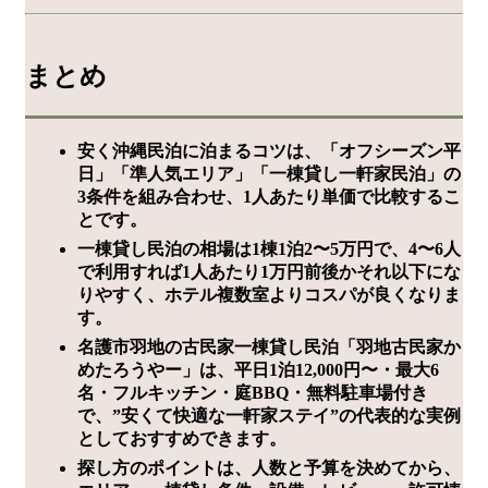
まとめ
安く沖縄民泊に泊まるコツは、「オフシーズン平
日」「準人気エリア」「一棟貸し一軒家民泊」の
3条件を組み合わせ、1人あたり単価で比較するこ
とです。
一棟貸し民泊の相場は1棟1泊2〜5万円で、4〜6人
で利用すれば1人あたり1万円前後かそれ以下にな
りやすく、ホテル複数室よりコスパが良くなりま
す。
名護市羽地の古民家一棟貸し民泊「羽地古民家か
めたろうやー」は、平日1泊12,000円〜・最大6
名・フルキッチン・庭BBQ・無料駐車場付き
で、”安くて快適な一軒家ステイ”の代表的な実例
としておすすめできます。
探し方のポイントは、人数と予算を決めてから、