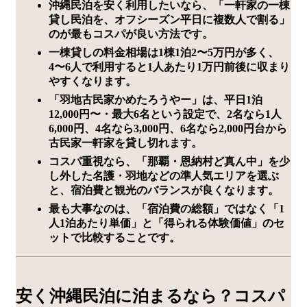
沖縄民泊を安く利用したいなら、「一軒家の一棟
貸し民泊を、オフシーズン平日に複数人で割る」
のが最もコスパが良い方法です。
一棟貸しの料金相場は1棟1泊2〜5万円が多く、
4〜6人で利用すると1人あたり1万円前後に収まり
やすくなります。
「羽地古民家かめたろうやー」は、平日1泊
12,000円〜・最大6名という設定で、2名なら1人
6,000円、4名なら3,000円、6名なら2,000円台から
古民家一軒家を貸し切れます。
コスパ重視なら、「那覇・恩納村ど真ん中」を少
し外した名護・羽地などの準人気エリアを選ぶ
と、宿泊費と観光のバランスが良くなります。
最も大事なのは、「宿泊費の総額」ではなく「1
人1泊あたり単価」と「得られる体験価値」のセ
ットで比較することです。
安く沖縄民泊に泊まるなら？コスパ