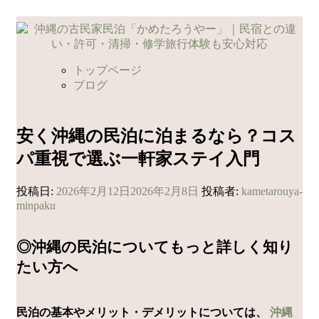
コ
ン
テ
ン
トップページ
ツ
ブログ
へ
ス
キ
安く沖縄の民泊に泊まるなら？コス
ッ
パ重視で選ぶ一軒家ステイ入門
プ
投稿日:
2026年2月12日
2026年2月8日
投稿者:
kametarouya-
minpaku
◎沖縄の民泊についてもっと詳しく知り
たい方へ
民泊の基本やメリット・デメリットについては、
沖縄