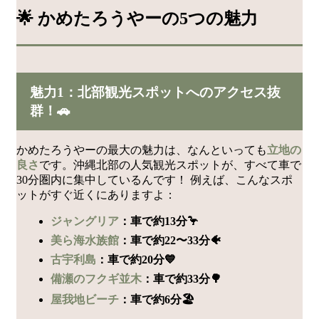
🌟 かめたろうやーの5つの魅力
魅力1：北部観光スポットへのアクセス抜
群！🚗
かめたろうやーの最大の魅力は、なんといっても
立地の
良さ
です。沖縄北部の人気観光スポットが、すべて車で
30分圏内に集中しているんです！ 例えば、こんなスポ
ットがすぐ近くにありますよ：
ジャングリア
：車で約13分🦩
美ら海水族館
：車で約22〜33分🐠
古宇利島
：車で約20分💙
備瀬のフクギ並木
：車で約33分🌳
屋我地ビーチ
：車で約6分🏖️