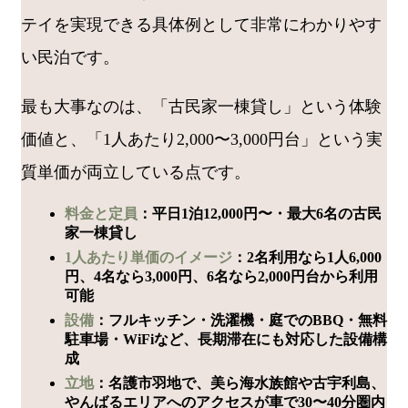
テイを実現できる具体例として非常にわかりやす
い民泊です。
最も大事なのは、「古民家一棟貸し」という体験
価値と、「1人あたり2,000〜3,000円台」という実
質単価が両立している点です。
料金と定員
：平日1泊12,000円〜・最大6名の古民
家一棟貸し
1人あたり単価のイメージ
：2名利用なら1人6,000
円、4名なら3,000円、6名なら2,000円台から利用
可能
設備
：フルキッチン・洗濯機・庭でのBBQ・無料
駐車場・WiFiなど、長期滞在にも対応した設備構
成
立地
：名護市羽地で、美ら海水族館や古宇利島、
やんばるエリアへのアクセスが車で30〜40分圏内