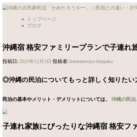
コ
ン
テ
トップページ
ン
ブログ
ツ
へ
ス
沖縄宿 格安ファミリープランで子連れ
キ
ッ
投稿日:
2025年12月3日
投稿者:
kametarouya-minpaku
プ
◎沖縄の民泊についてもっと詳しく知りたい
民泊の基本やメリット・デメリットについては、
沖縄の民泊
子連れ家族にぴったりな沖縄宿 格安フ