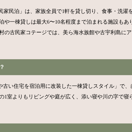
古民家民泊」は、家族全員で1軒を貸し切り、食事・洗
泊や一棟貸しは最大6〜10名程度まで泊まれる施設もあ
仁村の古民家コテージでは、美ら海水族館や古宇利島に
？
や古い住宅を宿泊用に改装した一棟貸しスタイル」で、
ルの1室よりもリビングや庭が広く、添い寝や川の字で寝