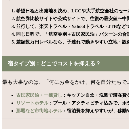
希望日程と出発地を決め、LCCや大手航空会社のセール
航空券比較サイトや公式サイトで、往復の最安値〜中間
並行して、楽天トラベル・Yahoo!トラベル・JTBな
同じ日程で、「航空券別＋古民家民泊」パターンの合計
差額数万円レベルなら、子連れで動きやすい立地・設
宿タイプ別：どこでコストを抑える？
最も大事なのは、「何にお金をかけ、何を自分たちで
古民家民泊・一棟貸し
：キッチン自炊・洗濯で滞在費を
リゾートホテル
：プール・アクティビティ込みで、ホテ
那覇など市街地ホテル
：宿泊費を抑えやすいが、移動