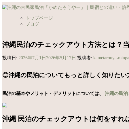
コ
ン
テ
トップページ
ン
ブログ
ツ
へ
ス
沖縄民泊のチェックアウト方法とは？
キ
ッ
投稿日:
2026年7月1日
2026年5月17日
投稿者:
kametarouya-minp
プ
◎沖縄の民泊についてもっと詳しく知りたい
民泊の基本やメリット・デメリットについては、
沖縄の民泊
沖縄 民泊のチェックアウトは何をすれ