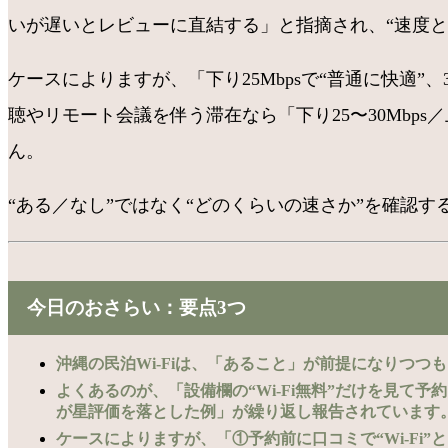
いが遅いとレビューに直結する」と指摘され、“速度
ケースによりますが、「下り25Mbpsで“普通に快適”、
聴やリモート会議を伴う滞在なら「下り25〜30Mbp
ん。
“ある／なし”ではなく“どのくらいの速さか”を確認
今日のおさらい：要点3つ
沖縄の民泊Wi-Fiは、「あること」が前提になりつつ
よくあるのが、「設備欄の“Wi-Fi無料”だけを見て
が星評価を落とした例」が繰り返し報告されています
ケースによりますが、「①予約前に口コミで“Wi-Fi