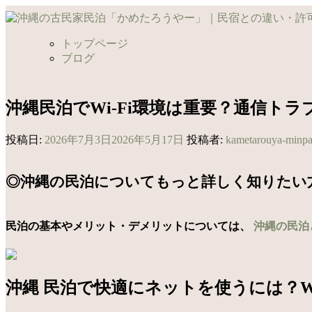
コ
ン
テ
トップページ
ン
ブログ
ツ
へ
ス
沖縄民泊でWi-Fi環境は重要？通信ト
キ
ッ
投稿日:
2026年7月3日
2026年5月17日
投稿者:
kametarouya-minp
プ
◎沖縄の民泊についてもっと詳しく知りたい
民泊の基本やメリット・デメリットについては、
沖縄の民泊
沖縄 民泊で快適にネットを使うには？W