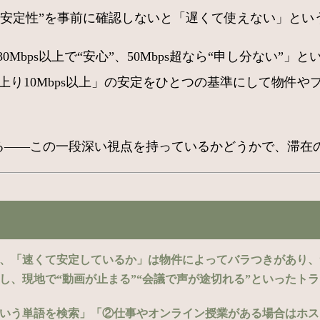
と安定性”を事前に確認しないと「遅くて使えない」とい
30Mbps以上で“安心”、50Mbps超なら“申し分ない
s／上り10Mbps以上」の安定をひとつの基準にして物
する――この一段深い視点を持っているかどうかで、滞在
も、「速くて安定しているか」は物件によってバラつきがあり、“
予約し、現地で“動画が止まる”“会議で声が途切れる”といったト
。
”という単語を検索」「②仕事やオンライン授業がある場合はホ