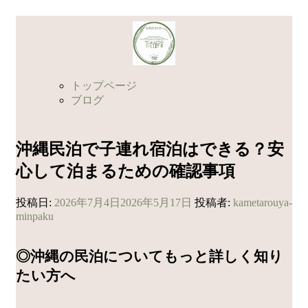
コ
ン
テ
ン
ツ
トップページ
へ
ブログ
ス
キ
ッ
沖縄民泊で子連れ宿泊はできる？安
プ
心して泊まるための確認事項
投稿日:
2026年7月4日
2026年5月17日
投稿者:
kametarouya-
minpaku
◎沖縄の民泊についてもっと詳しく知り
たい方へ