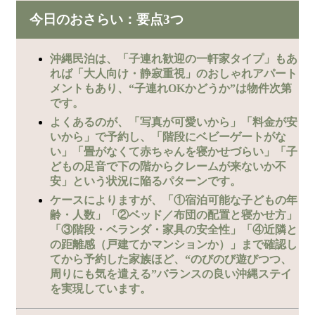
今日のおさらい：要点3つ
沖縄民泊は、「子連れ歓迎の一軒家タイプ」もあ
れば「大人向け・静寂重視」のおしゃれアパート
メントもあり、“子連れOKかどうか”は物件次第
です。
よくあるのが、「写真が可愛いから」「料金が安
いから」で予約し、「階段にベビーゲートがな
い」「畳がなくて赤ちゃんを寝かせづらい」「子
どもの足音で下の階からクレームが来ないか不
安」という状況に陥るパターンです。
ケースによりますが、「①宿泊可能な子どもの年
齢・人数」「②ベッド／布団の配置と寝かせ方」
「③階段・ベランダ・家具の安全性」「④近隣と
の距離感（戸建てかマンションか）」まで確認し
てから予約した家族ほど、“のびのび遊びつつ、
周りにも気を遣える”バランスの良い沖縄ステイ
を実現しています。