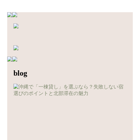
コ
ン
テ
ン
ツ
へ
ス
キ
ッ
blog
プ