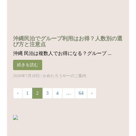
沖縄民泊でグループ利用はお得？人数別の選
び方と注意点
沖縄 民泊は複数人でお得になる？グループ ...
続きを読む
2026年7月28日
/
かめたろうやーのご案内
‹
1
2
3
4
…
64
›